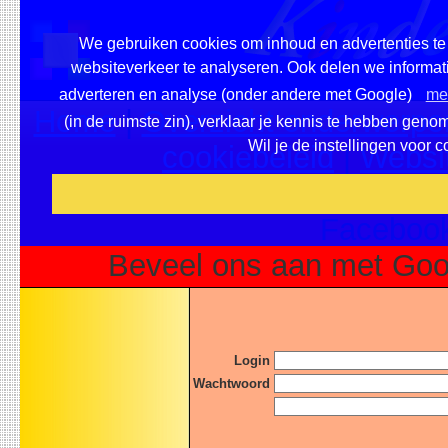
We gebruiken cookies om inhoud en advertenties te 
websiteverkeer te analyseren. Ook delen we informati
adverteren en analyse (onder andere met Google)
mee
Home
|
Overzicht onderwerpen
(in de ruimste zin), verklaar je kennis te hebben geno
Wil je de instellingen voor 
cookiebeleid
|
Websi
Voeg deze site toe als fa
Facebook
Beveel ons aan met Goo
Login
Wachtwoord