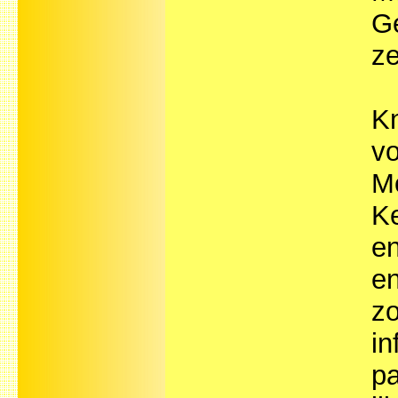
Ge
ze
Kn
vo
Mo
Ke
en
en
zo
in
pa