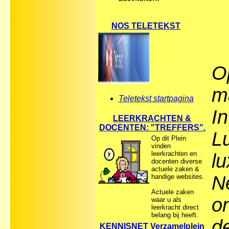
NOS TELETEKST
O
ma
Teletekst startpagina
In
LEERKRACHTEN &
DOCENTEN: "TREFFERS".
Lu
Op dit Plein
vinden
leerkrachten en
l
docenten diverse
actuele zaken &
N
handige websites.
Actuele zaken
on
waar u als
leerkracht direct
belang bij heeft.
d
KENNISNET Verzamelplein