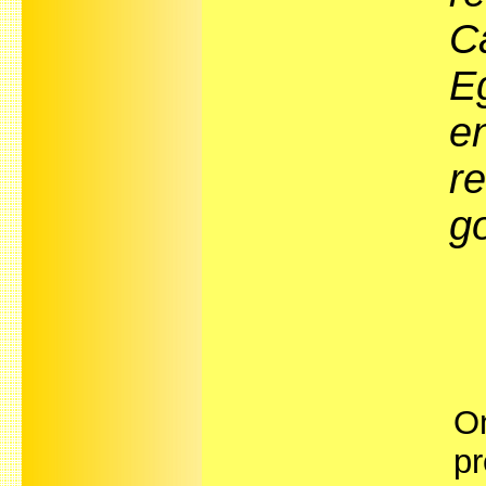
C
E
e
re
g
On
pr