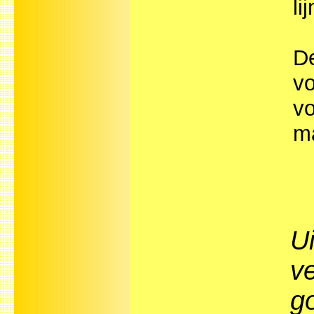
li
De
vo
vo
m
U
ve
g