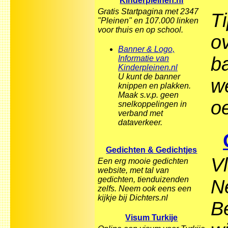
Kinderpleinen.nl
Gratis Startpagina met 2347
T
"Pleinen" en 107.000 linken
voor thuis en op school.
o
Banner & Logo,
ba
Informatie van
Kinderpleinen.nl
U kunt de banner
w
knippen en plakken.
Maak s.v.p. geen
o
snelkoppelingen in
verband met
dataverkeer.
Gedichten & Gedichtjes
V
Een erg mooie gedichten
website, met tal van
gedichten, tienduizenden
N
zelfs. Neem ook eens een
kijkje bij Dichters.nl
Be
Visum Turkije