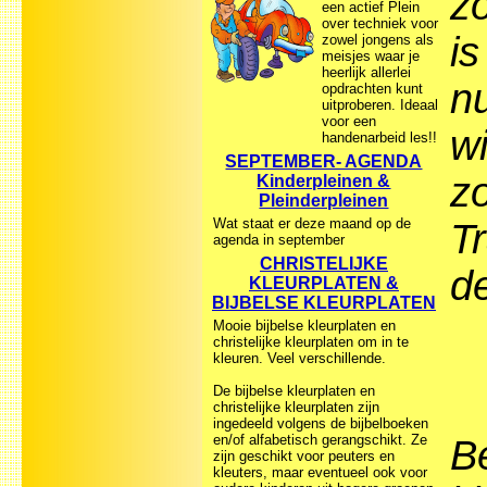
zo
een actief Plein
over techniek voor
is
zowel jongens als
meisjes waar je
heerlijk allerlei
n
opdrachten kunt
uitproberen. Ideaal
voor een
wi
handenarbeid les!!
SEPTEMBER- AGENDA
zo
Kinderpleinen &
Pleinderpleinen
Wat staat er deze maand op de
T
agenda in september
CHRISTELIJKE
de
KLEURPLATEN &
BIJBELSE KLEURPLATEN
Mooie bijbelse kleurplaten en
christelijke kleurplaten om in te
kleuren. Veel verschillende.
De bijbelse kleurplaten en
christelijke kleurplaten zijn
ingedeeld volgens de bijbelboeken
en/of alfabetisch gerangschikt. Ze
B
zijn geschikt voor peuters en
kleuters, maar eventueel ook voor