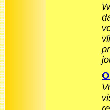
Wi
d
v
vl
p
j
O
V
v
r