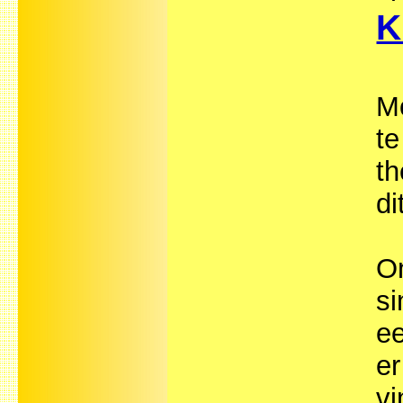
K
Mo
te
th
di
On
si
ee
er
vi