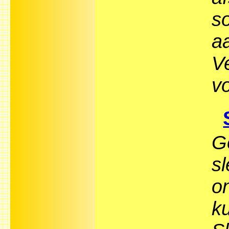
s
aa
V
v
G
s
o
ku