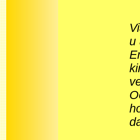
Vi
u 
E
ki
v
O
ho
d