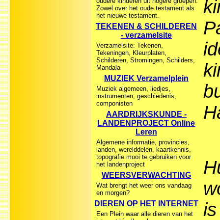
ki
oudere kinderen uit hogere groepen.
Zowel over het oude testament als
het nieuwe testament.
P
TEKENEN & SCHILDEREN
- verzamelsite
id
Verzamelsite: Tekenen,
Tekeningen, Kleurplaten,
Schilderen, Stromingen, Schilders,
ki
Mandala
MUZIEK Verzamelplein
b
Muziek algemeen, liedjes,
instrumenten, geschiedenis,
componisten
H
AARDRIJKSKUNDE -
LANDENPROJECT Online
Leren
Algemene informatie, provincies,
landen, werelddelen, kaartkennis,
topografie mooi te gebruiken voor
H
het landenproject
WEERSVERWACHTING
wo
Wat brengt het weer ons vandaag
en morgen?
DIEREN OP HET INTERNET
i
Een Plein waar alle dieren van het