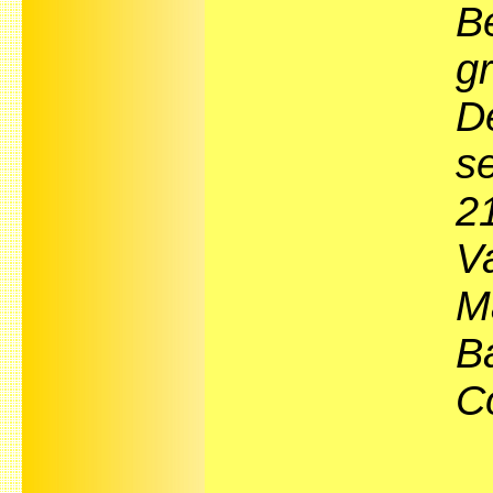
Be
gr
D
s
21
V
M
B
C