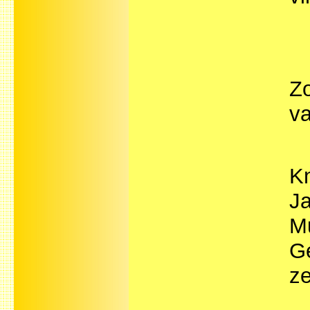
Z
va
Kn
Ja
M
Ge
ze