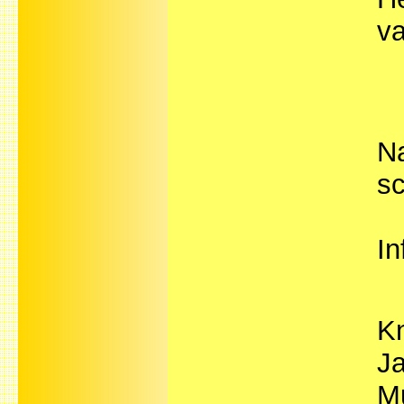
va
Na
sc
In
Kn
Ja
M