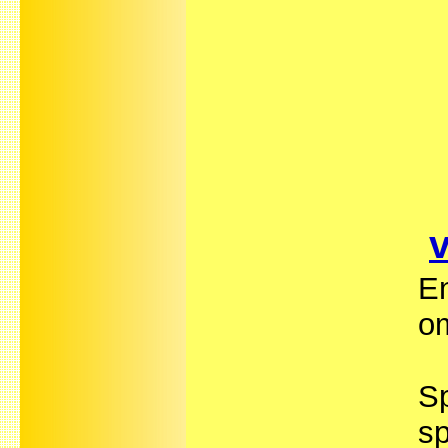
En
om
Sp
sp