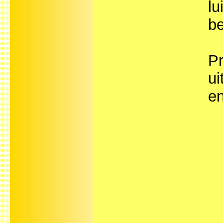
lu
be
Pr
ui
en