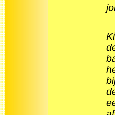
j
K
de
b
he
bi
d
e
af