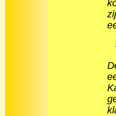
k
z
e
D
ee
Ka
ge
kl