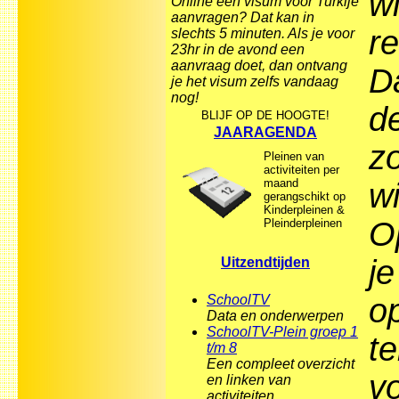
wi
Online een visum voor Turkije
aanvragen? Dat kan in
r
slechts 5 minuten. Als je voor
23hr in de avond een
aanvraag doet, dan ontvang
D
je het visum zelfs vandaag
nog!
d
BLIJF OP DE HOOGTE!
JAARAGENDA
z
Pleinen van
activiteiten per
maand
w
gerangschikt op
Kinderpleinen &
O
Pleinderpleinen
j
Uitzendtijden
SchoolTV
o
Data en onderwerpen
SchoolTV-Plein groep 1
te
t/m 8
Een compleet overzicht
vo
en linken van
activiteiten.