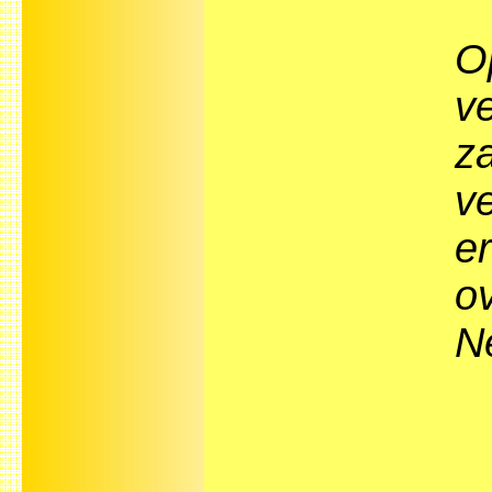
O
ve
z
ve
e
o
N