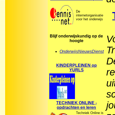
De
internetorganisatie
voor het onderwijs
Vo
Blijf onderwijskundig op de
hoogte
T
OnderwijsNieuwsDienst
D
KINDERPLEINEN op
r
YURLS
u
s
j
TECHNIEK ONLINE -
opdrachten en leren
Techniek Online is