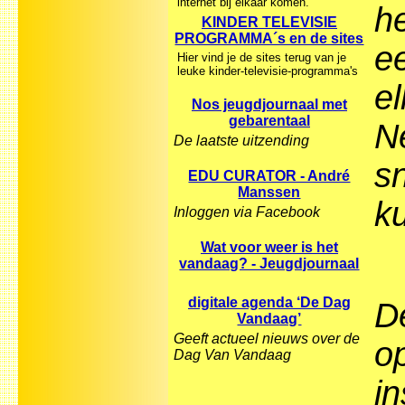
internet bij elkaar komen.
h
KINDER TELEVISIE
PROGRAMMA´s en de sites
e
Hier vind je de sites terug van je
leuke kinder-televisie-programma's
e
Nos jeugdjournaal met
gebarentaal
Ne
De laatste uitzending
s
EDU CURATOR - André
Manssen
k
Inloggen via Facebook
Wat voor weer is het
vandaag? - Jeugdjournaal
digitale agenda ‘De Dag
D
Vandaag’
Geeft actueel nieuws over de
o
Dag Van Vandaag
in