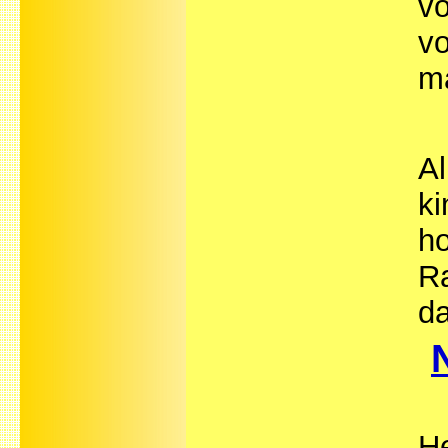
vo
vo
m
Al
ki
h
Ra
d
He