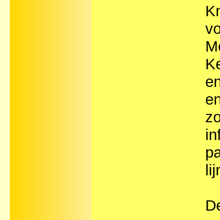
Kn
vo
Mo
Ke
en
en
zo
in
pa
li
De