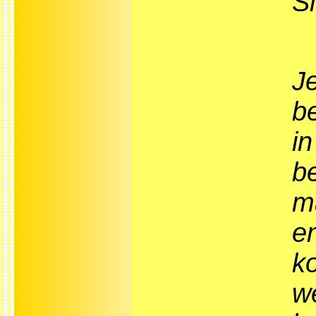
Sl
Je
b
i
be
m
e
k
we