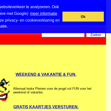
websiteverkeer te analyseren. Ook
ndere met Google)
meer informatie
.
Ok
ze privacy- en cookieverklaring en
atie.
WEEKEND & VAKANTIE & FUN.
Allemaal leuke Pleinen voor de jeugd vol FUN voor het
weekend of vakantie.
GRATIS KAARTJES VERSTUREN.