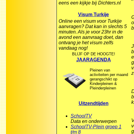
eens een kijkje bij Dichters.nl
Visum Turkije
G
Online een visum voor Turkije
o
aanvragen? Dat kan in slechts 5
b
minuten. Als je voor 23hr in de
avond een aanvraag doet, dan
ontvang je het visum zelfs
J
vandaag nog!
b
BLIJF OP DE HOOGTE!
e
JAARAGENDA
g
v
Pleinen van
z
activiteiten per maand
gerangschikt op
Kinderpleinen &
Pleinderpleinen
D
b
k
Uitzendtijden
SchoolTV
V
Data en onderwerpen
v
SchoolTV-Plein groep 1
g
t/m 8