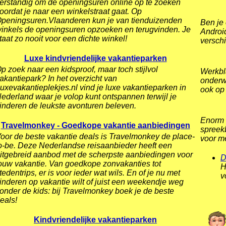
erstandig om de openingsuren online op te zoeken
oordat je naar een winkelstraat gaat. Op
peningsuren.Vlaanderen kun je van tienduizenden
Ben je
inkels de openingsuren opzoeken en terugvinden. Je
Android
taat zo nooit voor een dichte winkel!
verschi
Luxe kindvriendelijke vakantieparken
p zoek naar een kidsproof, maar toch stijlvol
Werkbl
akantiepark? In het overzicht van
onderw
uxevakantieplekjes.nl vind je luxe vakantieparken in
ook op 
ederland waar je volop kunt ontspannen terwijl je
inderen de leukste avonturen beleven.
Enorm 
Travelmonkey - Goedkope vakantie aanbiedingen
spreekb
oor de beste vakantie deals is Travelmonkey de place-
voor me
o-be. Deze Nederlandse reisaanbieder heeft een
itgebreid aanbod met de scherpste aanbiedingen voor
D
ouw vakantie. Van goedkope zonvakanties tot
H
tedentrips, er is voor ieder wat wils. En of je nu met
v
inderen op vakantie wilt of juist een weekendje weg
onder de kids: bij Travelmonkey boek je de beste
eals!
Kindvriendelijke vakantieparken