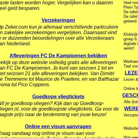
aste lasten worden hoger. Vergelijken kan u daarom
Veel mog
Plein T
eel geld besparen.
De tafel
De tafel
Verzekeringen
geleerd 
p Zeker.com kun je allemaal verschillende particuliere
n zakelijke verzekeringen vergelijken. Daarnaast vind
Klokkijk
e er duizenden beoordelingen over alle Verzekeraars
groep 6.
an Nederland.
digitale
werkt!
Afleveringen FC De Kampioenen bekijken
Werkwoo
ekijk op deze website volledig gratis alle afleveringen
Taal voo
an FC De Kampioenen. Je kunt van seizoen 1 tot en
LEZEN
et seizoen 21 alle afleveringen bekijken. Van Dimitri
e Tremmerie tot Maurice de Praetere, en van Balthazar
Lezen &
oma tot Pico Coppens.
Online l
GESCH
Goedkope vliegtickets
Alle (to
il je goedkoop vliegen? Kijk dan op Goedkoop-
WERE
liegen.nl, voor de goedkoopste vliegtickets. Ga voor de
aagste prijs naar de bestemming van jouw keuze!
Verzame
Online een visum aanvragen
Website
raag vandaag nog online je visum aan voor
Wat wee