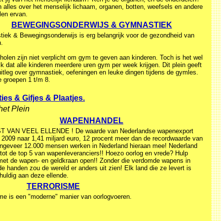
 alles over het menselijk lichaam, organen, botten, weefsels en andere
len ervan.
BEWEGINGSONDERWIJS & GYMNASTIEK
iek & Bewegingsonderwijs is erg belangrijk voor de gezondheid van
n.
olen zijn niet verplicht om gym te geven aan kinderen. Toch is het wel
jk dat alle kinderen meerdere uren gym per week krijgen. Dit plein geeft
uitleg over gymnastiek, oefeningen en leuke dingen tijdens de gymles.
e groepen 1 t/m 8.
ies & Gifjes & Plaatjes.
het Plein
WAPENHANDEL
T VAN VEEL ELLENDE ! De waarde van Nederlandse wapenexport
n 2009 naar 1,41 miljard euro, 12 procent meer dan de recordwaarde van
ngeveer 12.000 mensen werken in Nederland hieraan mee! Nederland
 tot de top 5 van wapenleveranciers!! Hoezo oorlog en vrede? Hulp
met de wapen- en geldkraan open!! Zonder die verdomde wapens in
e handen zou de wereld er anders uit zien! Elk land die ze levert is
uldig aan deze ellende.
TERRORISME
sme is een "moderne" manier van oorlogvoeren.