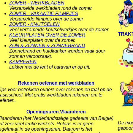
ZOMER - WERKBLADEN
Verzamelde werkbladen rond de zomer.
ZOMER - VAKANTIE FILMPJES
Verzamelde filmpjes over de zomer
ZOMER - KNUTSELEN
Veel verzamelde knutselwerkjes over de zomer
TRAKT
KLEURPLATEN OVER DE ZOMER
Veel kleurplaten over de zomer.
ZON & ZONNEN & ZONNEBRAND
Zonnebrand en huidkanker worden vaak door
zonnen veroorzaakt.
KAMPEREN
Lekker met de tent of caravan er op uit.
Rekenen oefenen met werkbladen
ips voor betrokken ouders over rekenen en taal op de
asisschool. Met gratis werkbladen rekenen om te
efenen.
Openingsuren.Vlaanderen
laanderen (het Nederlandstalige gedeelte van Belgie)
De mooi
elt zeer veel leuke winkels. Helaas is er geen
geboort
egelmaat in de openingsuren. Daarom is het