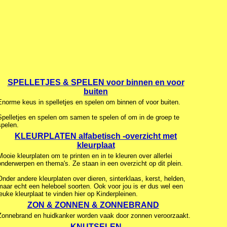
SPELLETJES & SPELEN voor binnen en voor
buiten
Enorme keus in spelletjes en spelen om binnen of voor buiten.
Spelletjes en spelen om samen te spelen of om in de groep te
spelen.
KLEURPLATEN alfabetisch -overzicht met
kleurplaat
Mooie kleurplaten om te printen en in te kleuren over allerlei
onderwerpen en thema's. Ze staan in een overzicht op dit plein.
Onder andere kleurplaten over dieren, sinterklaas, kerst, helden,
maar echt een heleboel soorten. Ook voor jou is er dus wel een
leuke kleurplaat te vinden hier op Kinderpleinen.
ZON & ZONNEN & ZONNEBRAND
Zonnebrand en huidkanker worden vaak door zonnen veroorzaakt.
KNUTSELEN