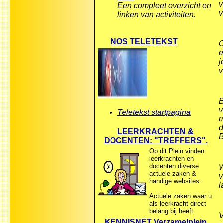
v
Een compleet overzicht en
v
linken van activiteiten.
NOS TELETEKST
O
e
j
v
B
v
Teletekst startpagina
m
d
LEERKRACHTEN &
B
DOCENTEN: "TREFFERS".
Op dit Plein vinden
leerkrachten en
docenten diverse
W
actuele zaken &
v
handige websites.
l
Actuele zaken waar u
als leerkracht direct
belang bij heeft.
V
KENNISNET Verzamelplein