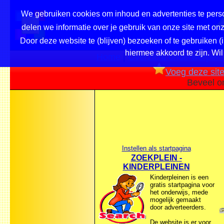
We gebruiken cookies om inhoud en advertenties te perso
delen we informatie over je gebruik van onze site met o
Door deze website te (blijven) bezoeken of te gebruiken (
hiermee akkoord te zijn. Wil
Home
|
Overzicht onderwerpen /
Voeg deze site 
Beveel o
Instellen als startpagina
ZOEKPLEIN -
KINDERPLEINEN
Kinderpleinen is een
gratis startpagina voor
het onderwijs, mede
mogelijk gemaakt
door adverteerders.
De website is er voor