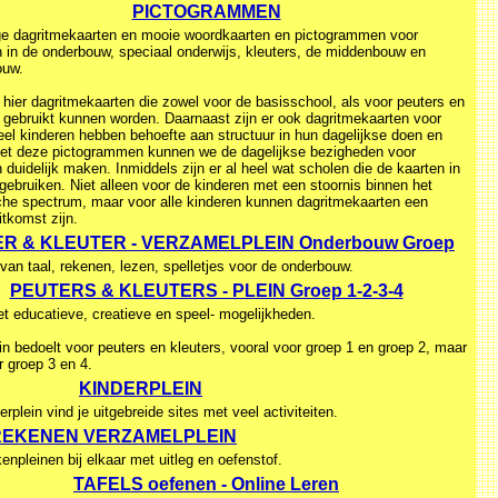
PICTOGRAMMEN
ge dagritmekaarten en mooie woordkaarten en pictogrammen voor
n in de onderbouw, speciaal onderwijs, kleuters, de middenbouw en
ouw.
 hier dagritmekaarten die zowel voor de basisschool, als voor peuters en
s gebruikt kunnen worden. Daarnaast zijn er ook dagritmekaarten voor
eel kinderen hebben behoefte aan structuur in hun dagelijkse doen en
Met deze pictogrammen kunnen we de dagelijkse bezigheden voor
 duidelijk maken. Inmiddels zijn er al heel wat scholen die de kaarten in
gebruiken. Niet alleen voor de kinderen met een stoornis binnen het
sche spectrum, maar voor alle kinderen kunnen dagritmekaarten een
tkomst zijn.
R & KLEUTER - VERZAMELPLEIN Onderbouw Groep
van taal, rekenen, lezen, spelletjes voor de onderbouw.
PEUTERS & KLEUTERS - PLEIN Groep 1-2-3-4
et educatieve, creatieve en speel- mogelijkheden.
n bedoelt voor peuters en kleuters, vooral voor groep 1 en groep 2, maar
r groep 3 en 4.
KINDERPLEIN
rplein vind je uitgebreide sites met veel activiteiten.
REKENEN VERZAMELPLEIN
enpleinen bij elkaar met uitleg en oefenstof.
TAFELS oefenen - Online Leren