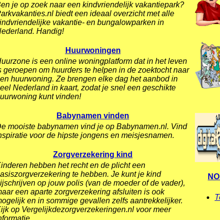
en je op zoek naar een kindvriendelijk vakantiepark?
arkvakanties.nl biedt een ideaal overzicht met alle
indvriendelijke vakantie- en bungalowparken in
ederland. Handig!
Huurwoningen
uurzone is een online woningplatform dat in het leven
s geroepen om huurders te helpen in de zoektocht naar
en huurwoning. Ze brengen elke dag het aanbod in
eel Nederland in kaart, zodat je snel een geschikte
uurwoning kunt vinden!
Babynamen vinden
e mooiste babynamen vind je op Babynamen.nl. Vind
nspiratie voor de hipste jongens en meisjesnamen.
Zorgverzekering kind
inderen hebben het recht en de plicht een
asiszorgverzekering te hebben. Je kunt je kind
NO
ijschrijven op jouw polis (van de moeder of de vader),
aar een aparte zorgverzekering afsluiten is ook
T
ogelijk en in sommige gevallen zelfs aantrekkelijker.
ijk op Vergelijkdezorgverzekeringen.nl voor meer
nformatie.