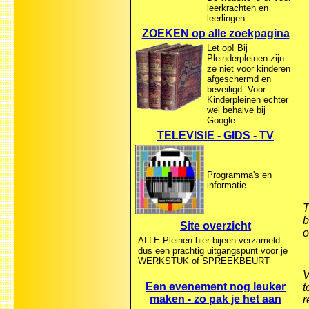
leerkrachten en
leerlingen.
ZOEKEN op alle zoekpagina
Let op! Bij
Pleinderpleinen zijn
ze niet voor kinderen
afgeschermd en
beveiligd. Voor
Kinderpleinen echter
wel behalve bij
Google
TELEVISIE - GIDS - TV
Programma's en
informatie.
T
b
Site overzicht
o
ALLE Pleinen hier bijeen verzameld
dus een prachtig uitgangspunt voor je
WERKSTUK of SPREEKBEURT
V
Een evenement nog leuker
t
maken - zo pak je het aan
r