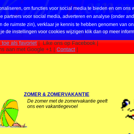
naliseren, om functies voor social media te bieden en om ons 
nze partners voor social media, adverteren en analyse (onder a
in de ruimste zin), verklaar je kennis te hebben genomen van on
 je de instellingen voor cookies wijzigen klik dan op meer inform
 pleinen
|
Privacy en cookiebeleid
|
Website suggestie?
toe als favoriet
|
Like ons op Facebook |
ns aan met Google +1 |
Contact
|
ZOMER & ZOMERVAKANTIE
De zomer met de zomervakantie geeft
ons een vakantiegevoel