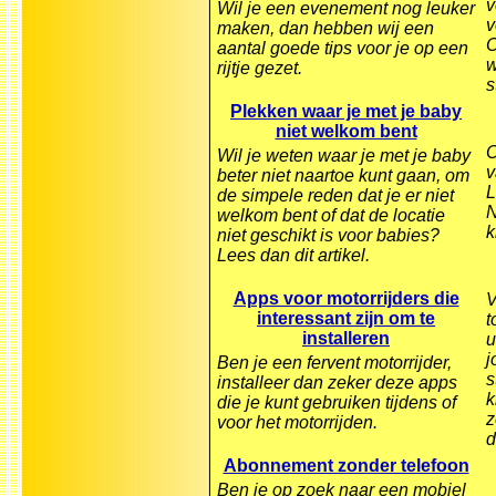
v
Wil je een evenement nog leuker
v
maken, dan hebben wij een
O
aantal goede tips voor je op een
w
rijtje gezet.
s
Plekken waar je met je baby
niet welkom bent
O
Wil je weten waar je met je baby
v
beter niet naartoe kunt gaan, om
L
de simpele reden dat je er niet
N
welkom bent of dat de locatie
k
niet geschikt is voor babies?
Lees dan dit artikel.
Apps voor motorrijders die
V
interessant zijn om te
t
installeren
u
j
Ben je een fervent motorrijder,
s
installeer dan zeker deze apps
k
die je kunt gebruiken tijdens of
z
voor het motorrijden.
d
Abonnement zonder telefoon
Ben je op zoek naar een mobiel