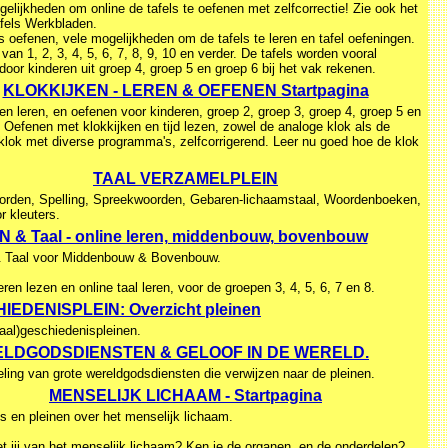
elijkheden om online de tafels te oefenen met zelfcorrectie! Zie ook het
afels Werkbladen.
s oefenen, vele mogelijkheden om de tafels te leren en tafel oefeningen.
 van 1, 2, 3, 4, 5, 6, 7, 8, 9, 10 en verder. De tafels worden vooral
door kinderen uit groep 4, groep 5 en groep 6 bij het vak rekenen.
KLOKKIJKEN - LEREN & OEFENEN Startpagina
en leren, en oefenen voor kinderen, groep 2, groep 3, groep 4, groep 5 en
 Oefenen met klokkijken en tijd lezen, zowel de analoge klok als de
 klok met diverse programma's, zelfcorrigerend. Leer nu goed hoe de klok
TAAL VERZAMELPLEIN
rden, Spelling, Spreekwoorden, Gebaren-lichaamstaal, Woordenboeken,
r kleuters.
 & Taal - online leren, middenbouw, bovenbouw
 Taal voor Middenbouw & Bovenbouw.
eren lezen en online taal leren, voor de groepen 3, 4, 5, 6, 7 en 8.
IEDENISPLEIN: Overzicht pleinen
taal)geschiedenispleinen.
LDGODSDIENSTEN & GELOOF IN DE WERELD.
ling van grote wereldgodsdiensten die verwijzen naar de pleinen.
MENSELIJK LICHAAM - Startpagina
s en pleinen over het menselijk lichaam.
t jij van het menselijk lichaam? Ken je de organen, en de onderdelen?