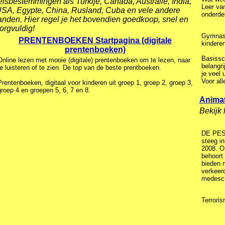
eisbestemmingen als Turkije, Canada, Australie, India,
Leer van
SA, Egypte, China, Rusland, Cuba en vele andere
onderde
anden. Hier regel je het bovendien goedkoop, snel en
orgvuldig!
Gymnast
PRENTENBOEKEN Startpagina (digitale
kindere
prentenboeken)
Basissch
Online lezen met mooie (digitale) prentenboeken om te lezen, naar
belangri
te luisteren of te zien. De top van de beste prentboeken.
je veel 
Voor all
Prentenboeken, digitaal voor kinderen uit groep 1, groep 2, groep 3,
groep 4 en groepen 5, 6, 7 en 8.
Animat
Bekijk 
DE PES
steeg i
2008. O
behoort
bieden 
verkeerd
medesch
Terrori