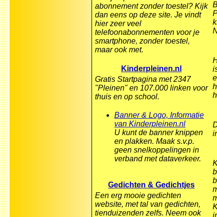
B
abonnement zonder toestel? Kijk
P
dan eens op deze site. Je vindt
k
hier zeer veel
N
telefoonabonnementen voor je
smartphone, zonder toestel,
maar ook met.
H
Kinderpleinen.nl
i
e
Gratis Startpagina met 2347
h
"Pleinen" en 107.000 linken voor
h
thuis en op school.
Banner & Logo, Informatie
van Kinderpleinen.nl
D
U kunt de banner knippen
i
en plakken. Maak s.v.p.
geen snelkoppelingen in
verband met dataverkeer.
K
b
b
Gedichten & Gedichtjes
m
Een erg mooie gedichten
m
website, met tal van gedichten,
K
tienduizenden zelfs. Neem ook
i