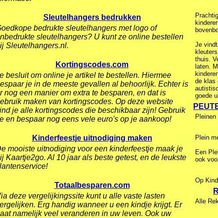
Prachti
Sleutelhangers bedrukken
kindere
oedkope bedrukte sleutelhangers met logo of
bovenb
nbedrukte sleutelhangers? U kunt ze online bestellen
Je vindt
ij Sleutelhangers.nl.
kleuter
thuis. V
Kortingscodes.com
laten. 
kinderen
e besluit om online je artikel te bestellen. Hiermee
de klas 
espaar je in de meeste gevallen al behoorlijk. Echter is
autisti
r nog een manier om extra te besparen, en dat is
goede ui
ebruik maken van kortingscodes. Op deze website
PEUTE
ind je alle kortingscodes die beschikbaar zijn! Gebruik
Pleinen 
e en bespaar nog eens vele euro's op je aankoop!
Kinderfeestje uitnodiging maken
Plein m
e mooiste uitnodiging voor een kinderfeestje maak je
Een Plei
ij Kaartje2go. Al 10 jaar als beste getest, en de leukste
ook voo
lantenservice!
Op Kinde
Totaalbesparen.com
ia deze vergelijkingssite kunt u alle vaste lasten
Alle Rek
ergelijken. Erg handig wanneer u een kindje krijgt. Er
aat namelijk veel veranderen in uw leven. Ook uw