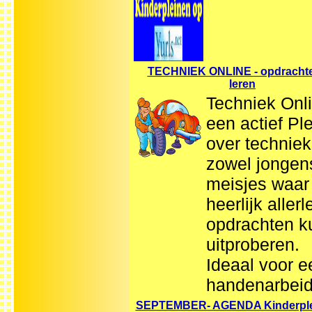
TECHNIEK ONLINE - opdracht
leren
Techniek Onli
een actief Pl
over techniek
zowel jongen
meisjes waar 
heerlijk allerl
opdrachten k
uitproberen.
Ideaal voor e
handenarbeid 
SEPTEMBER- AGENDA Kinderple