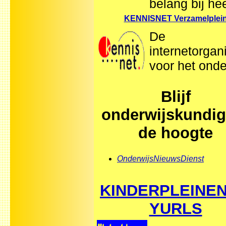
belang bij hee
KENNISNET Verzamelplei
De
internetorgan
voor het onde
Blijf
onderwijskundig
de hoogte
OnderwijsNieuwsDienst
KINDERPLEINEN
YURLS