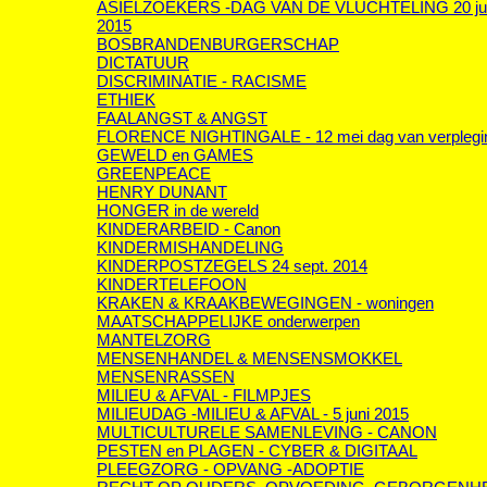
ASIELZOEKERS -DAG VAN DE VLUCHTELING 20 ju
2015
BOSBRANDEN
BURGERSCHAP
DICTATUUR
DISCRIMINATIE - RACISME
ETHIEK
FAALANGST & ANGST
FLORENCE NIGHTINGALE - 12 mei dag van verplegi
GEWELD en GAMES
GREENPEACE
HENRY DUNANT
HONGER in de wereld
KINDERARBEID - Canon
KINDERMISHANDELING
KINDERPOSTZEGELS 24 sept. 2014
KINDERTELEFOON
KRAKEN & KRAAKBEWEGINGEN - woningen
MAATSCHAPPELIJKE onderwerpen
MANTELZORG
MENSENHANDEL & MENSENSMOKKEL
MENSENRASSEN
MILIEU & AFVAL - FILMPJES
MILIEUDAG -MILIEU & AFVAL - 5 juni 2015
MULTICULTURELE SAMENLEVING - CANON
PESTEN en PLAGEN - CYBER & DIGITAAL
PLEEGZORG - OPVANG -ADOPTIE