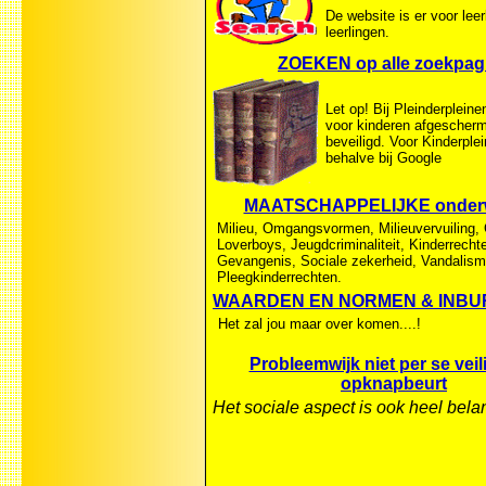
De website is er voor lee
leerlingen.
ZOEKEN op alle zoekpag
Let op! Bij Pleinderpleinen
voor kinderen afgescher
beveiligd. Voor Kinderple
behalve bij Google
MAATSCHAPPELIJKE onder
Milieu, Omgangsvormen, Milieuvervuiling, C
Loverboys, Jeugdcriminaliteit, Kinderrecht
Gevangenis, Sociale zekerheid, Vandalism
Pleegkinderrechten.
WAARDEN EN NORMEN & INBU
Het zal jou maar over komen....!
Probleemwijk niet per se veil
opknapbeurt
Het sociale aspect is ook heel belan