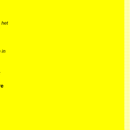
 het
n
 in
F
re