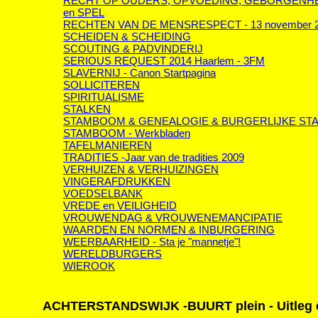
RECHT OP OUDERS, OPVOEDING, GEBORGENH
en SPEL
RECHTEN VAN DE MENS
RESPECT - 13 november 
SCHEIDEN & SCHEIDING
SCOUTING & PADVINDERIJ
SERIOUS REQUEST 2014 Haarlem - 3FM
SLAVERNIJ - Canon Startpagina
SOLLICITEREN
SPIRITUALISME
STALKEN
STAMBOOM & GENEALOGIE & BURGERLIJKE ST
STAMBOOM - Werkbladen
TAFELMANIEREN
TRADITIES -Jaar van de tradities 2009
VERHUIZEN & VERHUIZINGEN
VINGERAFDRUKKEN
VOEDSELBANK
VREDE en VEILIGHEID
VROUWENDAG & VROUWENEMANCIPATIE
WAARDEN EN NORMEN & INBURGERING
WEERBAARHEID - Sta je "mannetje"!
WERELDBURGERS
WIEROOK
ACHTERSTANDSWIJK -BUURT plein - Uitleg e