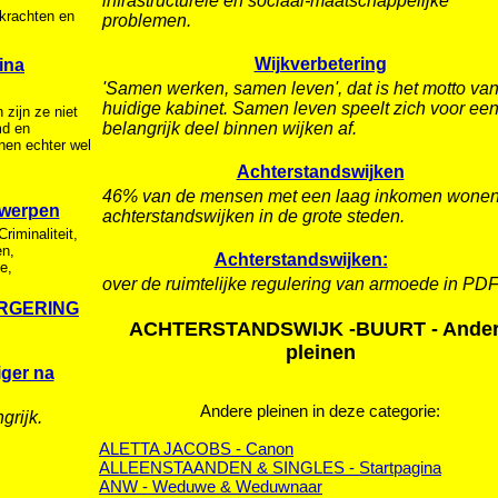
infrastructurele en sociaal-maatschappelijke
rkrachten en
problemen.
Wijkverbetering
ina
'Samen werken, samen leven', dat is het motto van
huidige kabinet. Samen leven speelt zich voor ee
 zijn ze niet
belangrijk deel binnen wijken af.
md en
inen echter wel
Achterstandswijken
46% van de mensen met een laag inkomen wonen
werpen
achterstandswijken in de grote steden.
riminaliteit,
en,
Achterstandswijken:
e,
over de ruimtelijke regulering van armoede in PD
RGERING
ACHTERSTANDSWIJK -BUURT - Ande
pleinen
iger na
Andere pleinen in deze categorie:
grijk.
ALETTA JACOBS - Canon
ALLEENSTAANDEN & SINGLES - Startpagina
ANW - Weduwe & Weduwnaar