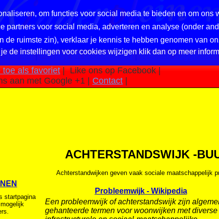
naliseren, om functies voor social media te bieden en om ons 
nze partners voor social media, adverteren en analyse (onder a
in de ruimste zin), verklaar je kennis te hebben genomen van on
 je de instellingen voor cookies wijzigen klik dan op meer inform
 pleinen
|
Privacy en cookiebeleid
|
Website suggestie?
toe als favoriet
|
Like ons op Facebook |
ns aan met Google +1 |
Contact
|
ACHTERSTANDSWIJK -BU
Achterstandwijken geven vaak sociale maatschappelijk p
INEN
Probleemwijk - Wikipedia
s startpagina
Een probleemwijk of achterstandswijk zijn algem
 mogelijk
gehanteerde termen voor woonwijken met diverse
rs.