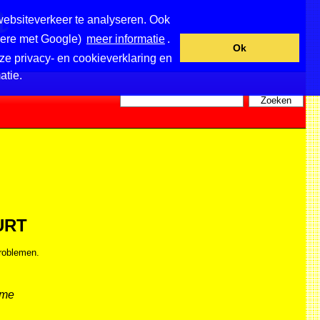
websiteverkeer te analyseren. Ook
ndere met Google)
meer informatie
.
Ok
ze privacy- en cookieverklaring en
atie.
URT
roblemen.
eme