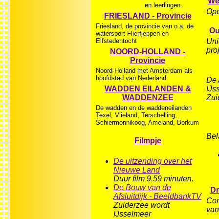
We
en leerlingen.
Opd
FRIESLAND - Provincie
Friesland, de provincie van o.a. de
Ou
watersport Flierfjeppen en
Elfstedentocht
Uni
pro
NOORD-HOLLAND -
Provincie
Noord-Holland met Amsterdam als
hoofdstad van Nederland
De 
WADDEN EILANDEN &
IJs
WADDENZEE
Zui
De wadden en de waddeneilanden
Texel, Vlieland, Terschelling,
Schiermonnikoog, Ameland, Borkum
Bel
Filmpje
De uitzending over het
Nieuwe Land
Duur film 9.59 minuten.
De Bouw van de
Dr
Afsluitdijk - BeeldbankTV
Cor
Zuiderzee wordt
van
IJsselmeer