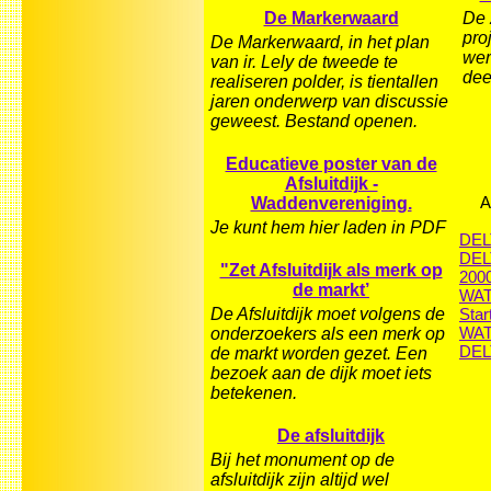
De Markerwaard
De 
pro
De Markerwaard, in het plan
wer
van ir. Lely de tweede te
dee
realiseren polder, is tientallen
jaren onderwerp van discussie
geweest. Bestand openen.
Educatieve poster van de
Afsluitdijk -
A
Waddenvereniging.
Je kunt hem hier laden in PDF
DEL
DEL
"Zet Afsluitdijk als merk op
2000
de markt’
WAT
De Afsluitdijk moet volgens de
Star
WA
onderzoekers als een merk op
DEL
de markt worden gezet. Een
bezoek aan de dijk moet iets
betekenen.
De afsluitdijk
Bij het monument op de
afsluitdijk zijn altijd wel