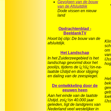
Gevolgen van de bouw
van de Afsluitdijk
Dode vissen en nieuw
land
Opdrachtenblad -
BeeldankTV
Hoort bij clip: De bouw van de
Kli
afsluitdijk.
sch
om 
Het Landschap
van
In het Zuiderzeegebied is het
IJs
landschap gevormd door het
hog
poolijs, tijdens de ï¿½ï¿½n-na-
laatste IJstijd en door stijging
en daling van de zeespiegel.
Het
bek
De ontwikkeling door de
ger
eeuwen heen
geb
Aan het einde van de laatste
toe
IJstijd, zoï¿½n 40.000 jaar
IJs
geleden, ligt de landgrens van
Nederland veel westelijker in