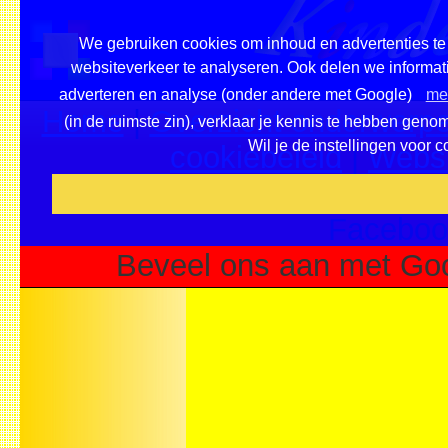
We gebruiken cookies om inhoud en advertenties te 
websiteverkeer te analyseren. Ook delen we informati
adverteren en analyse (onder andere met Google)
mee
Home
|
Overzicht onderwerpe
(in de ruimste zin), verklaar je kennis te hebben geno
Wil je de instellingen voor 
cookiebeleid
|
Websi
Voeg deze site toe als fa
Faceboo
Beveel ons aan met Goo