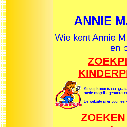
ANNIE M.
Wie kent Annie M.
en b
ZOEKPL
KINDERP
Kinderpleinen is een grati
mede mogelijk gemaakt do
De website is er voor leer
ZOEKEN 