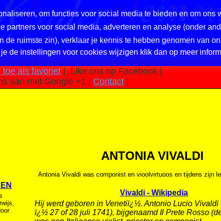
naliseren, om functies voor social media te bieden en om ons 
nze partners voor social media, adverteren en analyse (onder a
in de ruimste zin), verklaar je kennis te hebben genomen van on
 je de instellingen voor cookies wijzigen klik dan op meer inform
 pleinen
|
Privacy en cookiebeleid
|
Website suggestie?
toe als favoriet
|
Like ons op Facebook |
ns aan met Google +1 |
Contact
|
ANTONIA VIVALDI
Antonia Vivaldi was componist en vioolvirtuoos en tijdens zijn 
NEN
Vivaldi - Wikipedia
s
rwijs,
Hij werd geboren in Venetiï¿½. Antonio Lucio Vivaldi
oor
ï¿½ 27 of 28 juli 1741), bijgenaamd Il Prete Rosso (de