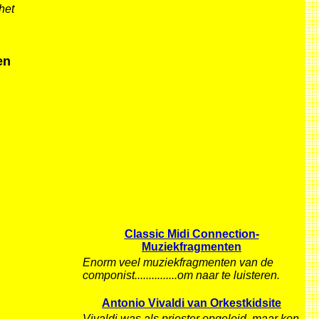
het
en
Classic Midi Connection-
Muziekfragmenten
Enorm veel muziekfragmenten van de
componist...............om naar te luisteren.
Antonio Vivaldi van Orkestkidsite
Vivaldi was als priester opgeleid, maar kon