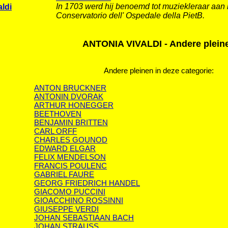
In 1703 werd hij benoemd tot muziekleraar aan 
aldi
Conservatorio dell' Ospedale della PietB.
ANTONIA VIVALDI - Andere plein
Andere pleinen in deze categorie:
ANTON BRUCKNER
ANTONIN DVORAK
ARTHUR HONEGGER
BEETHOVEN
BENJAMIN BRITTEN
CARL ORFF
CHARLES GOUNOD
EDWARD ELGAR
FELIX MENDELSON
FRANCIS POULENC
GABRIEL FAURE
GEORG FRIEDRICH HANDEL
GIACOMO PUCCINI
GIOACCHINO ROSSINNI
GIUSEPPE VERDI
JOHAN SEBASTIAAN BACH
JOHAN STRAUSS