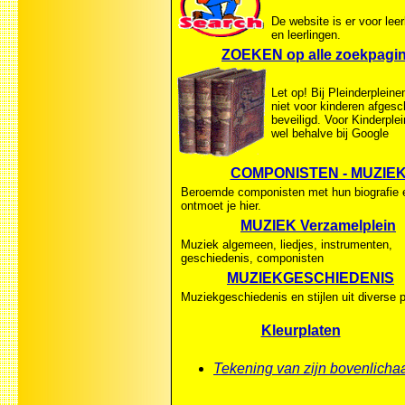
De website is er voor lee
en leerlingen.
ZOEKEN op alle zoekpagi
Let op! Bij Pleinderpleine
niet voor kinderen afges
beveiligd. Voor Kinderple
wel behalve bij Google
COMPONISTEN - MUZIE
Beroemde componisten met hun biografie 
ontmoet je hier.
MUZIEK Verzamelplein
Muziek algemeen, liedjes, instrumenten,
geschiedenis, componisten
MUZIEKGESCHIEDENIS
Muziekgeschiedenis en stijlen uit diverse 
Kleurplaten
Tekening van zijn bovenlicha