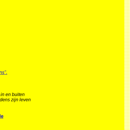
ns".
 in en buiten
jdens zijn leven
de