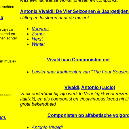
was een Italiaanse violist, priester en componist.
rkrachten
Antonia Vivaldi: De Vier Seizoenen & Jaargetijden
na
Uitleg en luisteren naar de muziek
Voorjaar
n zijn ze
Zomer
chermd en
inen echter
Herst
Winter
K
Vivaldi van Componisten.net
en muziek
Luister naar fragfmenten van "The Four Seaseo
Vivaldi, Antonio (Lucio)
Vaak onderbrak hij zijn werk te Venetiï¿½ voor reizen
perioden
Italiï¿½, en als componist en vioolvirtuoos kreeg hij ti
grote bekendheid
Componisten op alfabetische volgor
am.
Antonio Vivaldi