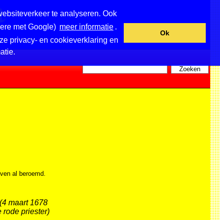
websiteverkeer te analyseren. Ook
ndere met Google)
meer informatie
.
Ok
ze privacy- en cookieverklaring en
atie.
leven al beroemd.
 (4 maart 1678
 rode priester)