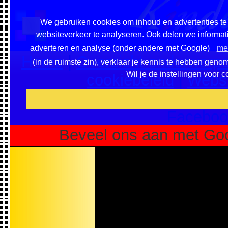
We gebruiken cookies om inhoud en advertenties te 
websiteverkeer te analyseren. Ook delen we informati
adverteren en analyse (onder andere met Google)
mee
Home
|
Overzicht onderwerpe
(in de ruimste zin), verklaar je kennis te hebben geno
Wil je de instellingen voor 
cookiebeleid
|
Websi
Voeg deze site toe als fa
Faceboo
Beveel ons aan met Goo