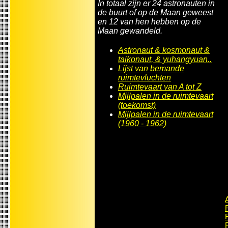
In totaal zijn er 24 astronauten in
de buurt of op de Maan geweest
en 12 van hen hebben op de
Maan gewandeld.
Astronaut & kosmonaut &
taikonaut, & yuhangyuan..
Lijst van bemande
ruimtevluchten
Ruimtevaart van A tot Z
Mijlpalen in de ruimtevaart
(toekomst)
Mijlpalen in de ruimtevaart
(1960 - 1962)