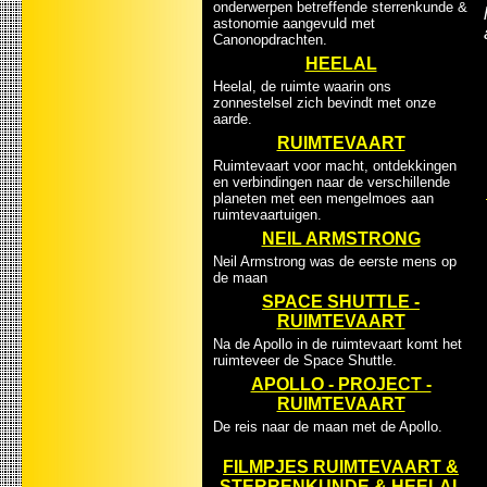
onderwerpen betreffende sterrenkunde &
astonomie aangevuld met
Canonopdrachten.
HEELAL
Heelal, de ruimte waarin ons
zonnestelsel zich bevindt met onze
aarde.
RUIMTEVAART
Ruimtevaart voor macht, ontdekkingen
en verbindingen naar de verschillende
planeten met een mengelmoes aan
ruimtevaartuigen.
NEIL ARMSTRONG
Neil Armstrong was de eerste mens op
de maan
SPACE SHUTTLE -
RUIMTEVAART
Na de Apollo in de ruimtevaart komt het
ruimteveer de Space Shuttle.
APOLLO - PROJECT -
RUIMTEVAART
De reis naar de maan met de Apollo.
FILMPJES RUIMTEVAART &
STERRENKUNDE & HEELAL