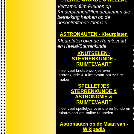
Verzamel-film-Pleinen op
Kinderpleinen/Pleinderpleinen die
betrekking hebben op de
desbetreffende thema's
ASTRONAUTEN - Kleurplaten
Kleurplaten over de Ruimtevaart
en Heelal/Sterrenkinde
KNUTSELEN -
STERRENKUNDE -
RUIMTEVAART
Heel veel knutselwerkjes over
sterenkunde & ruimtevaart om zelf te
maken.
SPELLETJES
STERRENKUNDE &
ASTRONOMIE &
RUIMTEVAART
Heel veel spelletjes over sterrenkunde en
ruimtevaart om online te spelen
Astronauten op de Maan van -
Wikipedia