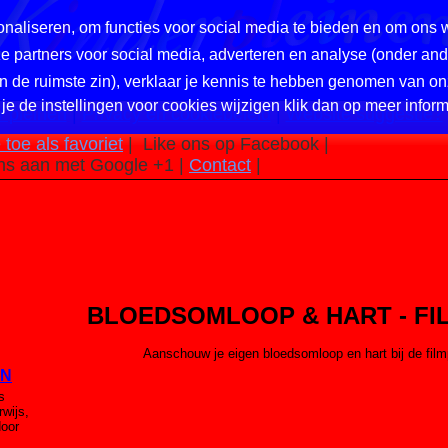
naliseren, om functies voor social media te bieden en om ons 
nze partners voor social media, adverteren en analyse (onder a
in de ruimste zin), verklaar je kennis te hebben genomen van on
 je de instellingen voor cookies wijzigen klik dan op meer inform
 pleinen
|
Privacy en cookiebeleid
|
Website suggestie?
toe als favoriet
|
Like ons op Facebook |
ns aan met Google +1 |
Contact
|
BLOEDSOMLOOP & HART - FI
Aanschouw je eigen bloedsomloop en hart bij de film
EN
s
rwijs,
oor