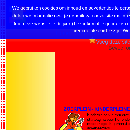
We gebruiken cookies om inhoud en advertenties te perso
delen we informatie over je gebruik van onze site met o
Door deze website te (blijven) bezoeken of te gebruiken (
hiermee akkoord te zijn. Wil
Home
|
Overzicht onderwerpen /
Voeg deze site 
Beveel o
ZOEKPLEIN - KINDERPLEIN
Kinderpleinen is een grati
startpagina voor het onde
mede mogelijk gemaakt d
adverteerders.