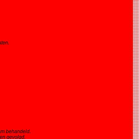
aten.
aam behandeld.
den gevolgd.