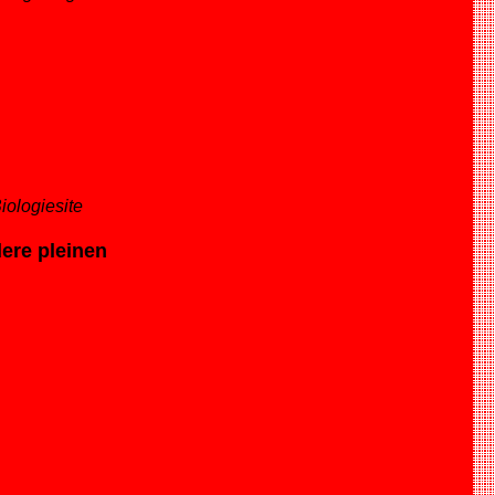
iologiesite
re pleinen