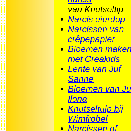
van Knutseltip
Narcis eierdop
Narcissen van
crêpepapier
Bloemen make
met Creakids
Lente van Juf
Sanne
Bloemen van Ju
Ilona
Knutseltulp bij
Wimfröbel
Narcissen of