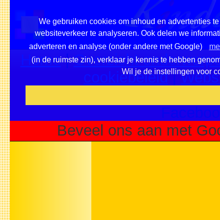
We gebruiken cookies om inhoud en advertenties te 
websiteverkeer te analyseren. Ook delen we informati
adverteren en analyse (onder andere met Google)
mee
Home
|
Overzicht onderwerpe
(in de ruimste zin), verklaar je kennis te hebben geno
Wil je de instellingen voor 
cookiebeleid
|
Websi
Voeg deze site toe als fa
Faceboo
Beveel ons aan met Goo