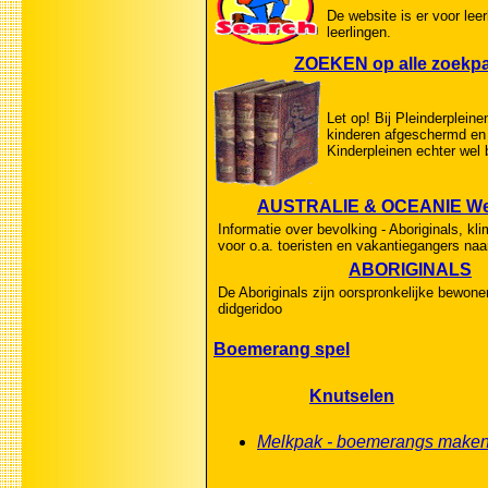
De website is er voor lee
leerlingen.
ZOEKEN op alle zoekp
Let op! Bij Pleinderpleine
kinderen afgeschermd en 
Kinderpleinen echter wel 
AUSTRALIE & OCEANIE Wer
Informatie over bevolking - Aboriginals, kli
voor o.a. toeristen en vakantiegangers naar
ABORIGINALS
De Aboriginals zijn oorspronkelijke bewon
didgeridoo
Boemerang spel
Knutselen
Melkpak - boemerangs make