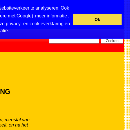
websiteverkeer te analyseren. Ook
ndere met Google)
meer informatie
.
Ok
ze privacy- en cookieverklaring en
atie.
ANG
p, meestal van
eeft, en na het