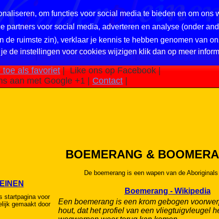
naliseren, om functies voor social media te bieden en om ons 
nze partners voor social media, adverteren en analyse (onder a
in de ruimste zin), verklaar je kennis te hebben genomen van on
 je de instellingen voor cookies wijzigen klik dan op meer inform
 pleinen
|
Privacy en cookiebeleid
|
Website suggestie?
toe als favoriet
|
Like ons op Facebook |
ns aan met Google +1 |
Contact
|
BOEMERANG & BOOMER
De boemerang is een wapen van de Aboriginals
LEINEN
Boemerang - Wikipedia
s startpagina voor
Een boemerang is een krom gebogen voorwer
lijk gemaakt door
hout, dat het profiel van een vliegtuigvleugel h