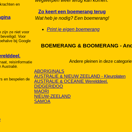
wegwerpen weer terug kan komen.
rkrachten en
Zo keert een boemerang terug
agina
Wat heb je nodig? Een boemerang!
Print je eigen boemerang
n zijn ze niet voor
beveiligd. Voor
behalve bij Google
BOEMERANG & BOOMERANG - Ande
elddeel.
Andere pleinen in deze categorie
maat, reisinformatie
 Australië.
ABORIGINALS
AUSTRALIE & NIEUW ZEELAND - Kleurplaten
ers en bespelen de
AUSTRALIE & OCEANIE Werelddeel.
DIDGERIDOO
MAORI
NIEUW-ZEELAND
SAMOA
n