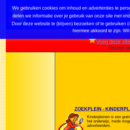
We gebruiken cookies om inhoud en advertenties te perso
delen we informatie over je gebruik van onze site met o
Door deze website te (blijven) bezoeken of te gebruiken (
hiermee akkoord te zijn. Wil
Home
|
Overzicht onderwerpen /
Voeg deze site 
Beveel o
ZOEKPLEIN - KINDERP
Kinderpleinen is een grati
het onderwijs, mede moge
adverteerders.