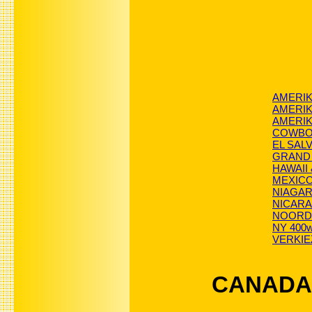
AMERIKA
AMERI
AMERI
COWB
EL SAL
GRAND
HAWAII
MEXIC
NIAGAR
NICAR
NOORD-
NY 400we
VERKIE
CANADA p