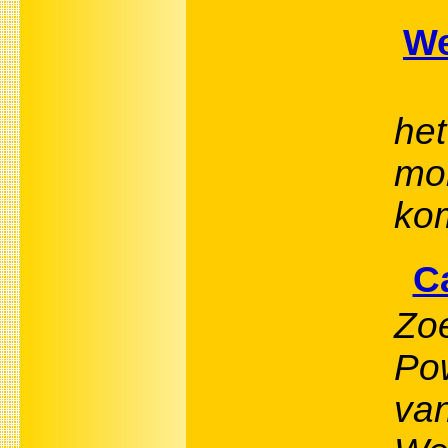
We
he
mo
ko
C
Zoe
Po
va