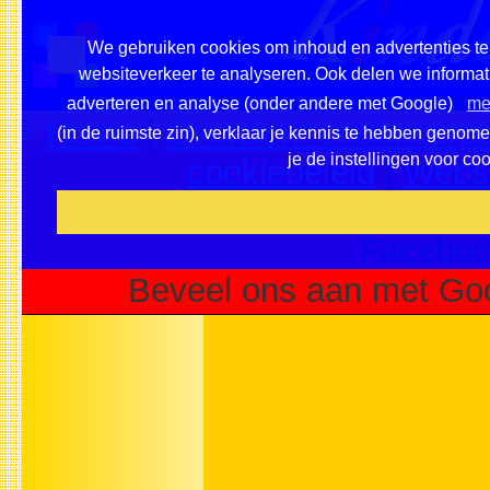
We gebruiken cookies om inhoud en advertenties te 
websiteverkeer te analyseren. Ook delen we informati
adverteren en analyse (onder andere met Google)
me
Home
|
Overzicht onderwerpe
(in de ruimste zin), verklaar je kennis te hebben genom
je de instellingen voor co
cookiebeleid
|
Websi
Voeg deze site toe als fa
Faceboo
Beveel ons aan met Go