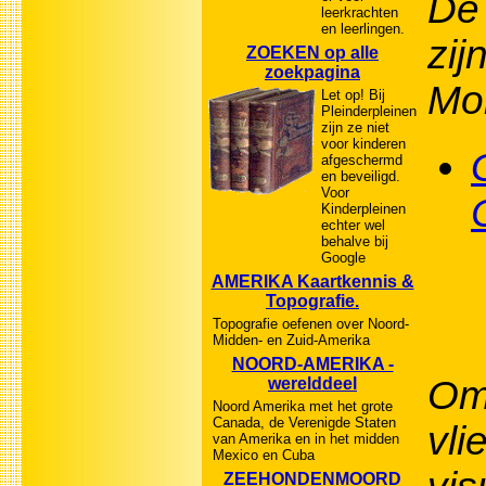
De 
leerkrachten
en leerlingen.
zij
ZOEKEN op alle
zoekpagina
Mon
Let op! Bij
Pleinderpleinen
zijn ze niet
voor kinderen
afgeschermd
en beveiligd.
Voor
Kinderpleinen
echter wel
behalve bij
Google
AMERIKA Kaartkennis &
Topografie.
Topografie oefenen over Noord-
Midden- en Zuid-Amerika
NOORD-AMERIKA -
Om
werelddeel
Noord Amerika met het grote
Canada, de Verenigde Staten
vli
van Amerika en in het midden
Mexico en Cuba
ZEEHONDENMOORD