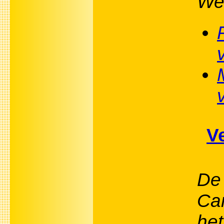
Wer
V
De 
Can
het