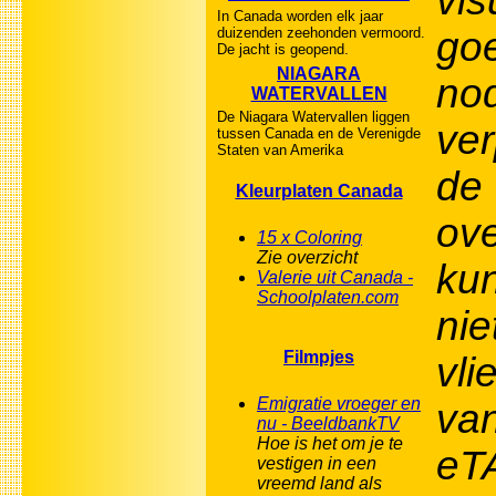
vis
In Canada worden elk jaar
duizenden zeehonden vermoord.
go
De jacht is geopend.
NIAGARA
nod
WATERVALLEN
De Niagara Watervallen liggen
ver
tussen Canada en de Verenigde
Staten van Amerika
de
Kleurplaten Canada
ove
15 x Coloring
Zie overzicht
kun
Valerie uit Canada -
Schoolplaten.com
nie
Filmpjes
vli
Emigratie vroeger en
va
nu - BeeldbankTV
Hoe is het om je te
eTA
vestigen in een
vreemd land als