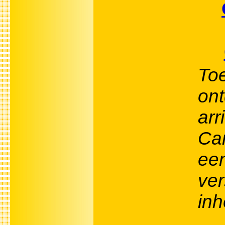
To
ont
arr
Ca
een
ve
in