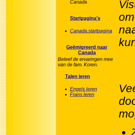
Vis
Canada
om
Startpagina's
na
Canada.startpagina
kun
Geëmigreerd naar
Canada
Beleef de ervaringen mee
van de fam. Koren.
Talen leren
Vee
Engels leren
Frans leren
doo
mo