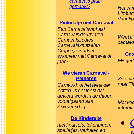
carnavals pruik
gemaakt?
Het car
Limburg
dagelijk
Pinkelotje met Carnaval
Een Carnavalsverhaal
Carnavalskleurplaten
Weet jij
Carnavalsliedjes
carnava
Carnavalsknutselen
Grappige raadsels
Ges
Wanneer valt Carnaval dit
FF. ged
jaar?
We vieren Carnaval -
Peuteren
Zeer ve
naar Th
Carnaval, of het feest der
Zotten, is het feest dat
gevierd wordt in de dagen
voorafgaand aan
Met vee
Aswoensdag.
informa
De Kindersite
met knutsels, tekeningen,
spelletjes, verhalen en