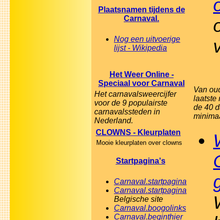
Plaatsnamen tijdens de
Carnaval.
Nog een uitvoerige
lijst - Wikipedia
Het Weer Online -
Speciaal voor Carnaval
Van oud
Het carnavalsweercijfer
laatste
voor de 9 populairste
de 40 d
carnavalssteden in
minimaa
Nederland.
CLOWNS - Kleurplaten
Mooie kleurplaten over clowns
Startpagina's
Carnaval.startpagina
Carnaval.startpagina
Belgische site
Carnaval.boogolinks
Carnaval.beginthier