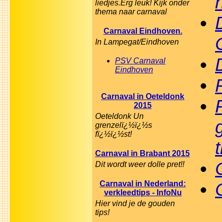
liedjes.Erg leuk! Kijk onder
thema naar carnaval
Carnaval Eindhoven.
In Lampegat/Eindhoven
PSV Carnaval
Eindhoven
Carnaval in Oeteldonk
2015
Oeteldonk Un
grenzelï¿½ï¿½s
fï¿½ï¿½st!
Carnaval in Brabant 2015
Dit wordt weer dolle pret!!
Carnaval in Nederland:
verkleedtips - InfoNu
Hier vind je de gouden
tips!