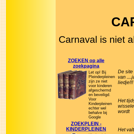
CA
Carnaval is niet 
ZOEKEN op alle
zoekpagina
De site
Let op! Bij
Pleinderpleinen
van ...
zijn ze niet
liedje!!!
voor kinderen
afgeschermd
en beveiligd.
Voor
Het tijd
Kinderpleinen
wissele
echter wel
wordt
behalve bij
Google
ZOEKPLEIN -
KINDERPLEINEN
Het valt