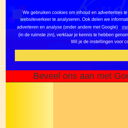
We gebruiken cookies om inhoud en advertenties te 
websiteverkeer te analyseren. Ook delen we informati
adverteren en analyse (onder andere met Google)
mee
Home
|
Overzicht onderwerpe
(in de ruimste zin), verklaar je kennis te hebben geno
Wil je de instellingen voor 
cookiebeleid
|
Websi
Voeg deze site toe als fa
Faceboo
Beveel ons aan met Goo