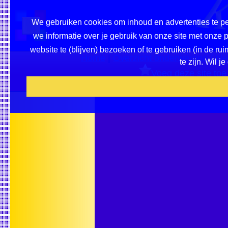
We gebruiken cookies om inhoud en advertenties te pe
we informatie over je gebruik van onze site met onze
website te (blijven) bezoeken of te gebruiken (in de r
Home
|
Overzicht onderwerpen / ple
te zijn. Wil 
Voeg deze site toe 
Beveel ons a