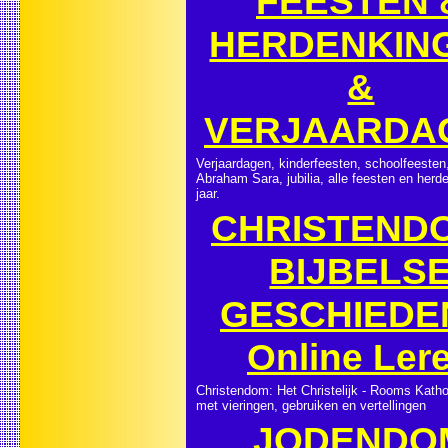
FEESTEN 
HERDENKIN
&
VERJAARDA
Verjaardagen, kinderfeesten, schoolfeesten,
Abraham Sara, jubilia, alle feesten en herd
jaar.
CHRISTENDO
BIJBELS
GESCHIEDE
Online Ler
Christendom: Het Christelijk - Rooms Katho
met vieringen, gebruiken en vertellingen
JODENDO