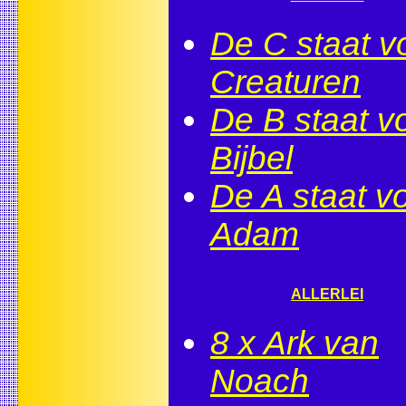
De C staat v
Creaturen
De B staat v
Bijbel
De A staat v
Adam
ALLERLEI
8 x Ark van
Noach