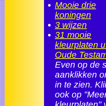
Mooie drie
koningen
3 wijzen
31 mooie
kleurplaten u
Oude Testa
Even op de s
aanklikken 
in te zien. Kli
ook op "Mee
kleurplaten" 