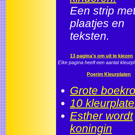
Een strip me
plaatjes en
teksten.
13 pagina's om uit te kiezen
Elke pagina heeft een aantal kleurpl
Poerim Kleurplaten
Grote boekro
10 kleurplat
Esther wordt
koningin