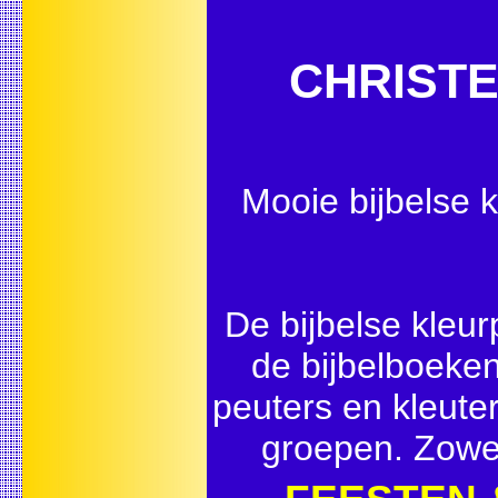
CHRISTE
Mooie bijbelse k
De bijbelse kleur
de bijbelboeken
peuters en kleute
groepen. Zowel