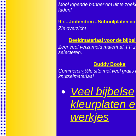
Mooi lopende banner om uit te zoeke
laden!
9 x - Jodendom - Schoolplaten.c
Zie overzicht
Beeldmateriaal voor de bijbe
Zeer veel verzameld materiaal. FF z
selecteren.
Buddy Books
Commerciï¿½le site met veel gratis 
knutselmateriaal
Veel bijbelse
kleurplaten 
werkjes