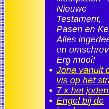
Nieuwe
Testament,
Pasen en Ker
Alles ingede
en omschrev
Erg mooi!
Jona vanuit 
vis op het st
7 x het jode
Engel bij de