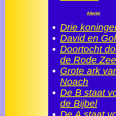
Allerlei
Drie koninge
David en Gol
Doortocht do
de Rode Ze
Grote ark va
Noach
De B staat v
de Bijbel
De A staat v