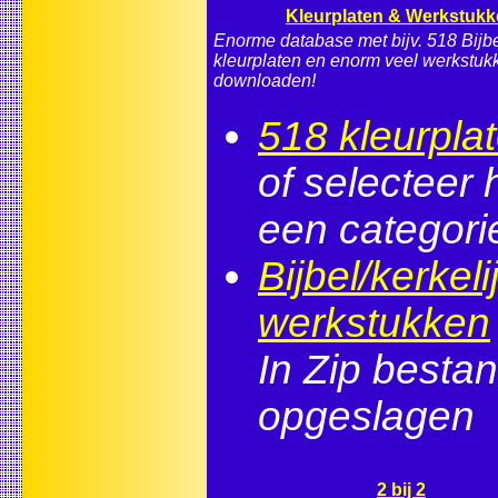
Kleurplaten & Werkstuk
Enorme database met bijv. 518 Bijb
kleurplaten en enorm veel werkstuk
downloaden!
518 kleurpla
of selecteer 
een categori
Bijbel/kerkeli
werkstukken
In Zip besta
opgeslagen
2 bij 2