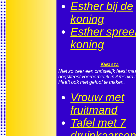
Esther bij de
koning
Esther spree
koning
Kwanza
Niet zo zeer een christelijk feest ma
oogstfeest voornamelijk in Amerika e
Heeft ook met geloof te maken.
Vrouw met
fruitmand
Tafel met 7
druipkaarse