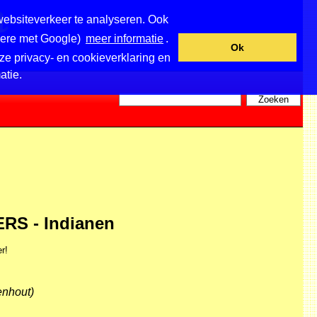
websiteverkeer te analyseren. Ook
ndere met Google)
meer informatie
.
Ok
ze privacy- en cookieverklaring en
atie.
S - Indianen
r!
enhout)