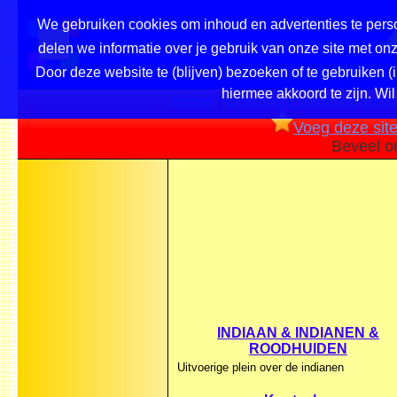
We gebruiken cookies om inhoud en advertenties te perso
delen we informatie over je gebruik van onze site met o
Door deze website te (blijven) bezoeken of te gebruiken (
hiermee akkoord te zijn. Wil
Home
|
Overzicht onderwerpen /
Voeg deze site 
Beveel o
INDIAAN & INDIANEN &
ROODHUIDEN
Uitvoerige plein over de indianen