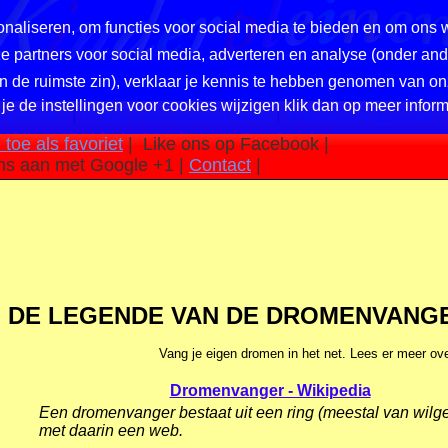
naliseren, om functies voor social media te bieden en om ons 
nze partners voor social media, adverteren en analyse (onder a
in de ruimste zin), verklaar je kennis te hebben genomen van on
 je de instellingen voor cookies wijzigen klik dan op meer inform
 pleinen
|
Privacy en cookiebeleid
|
Website suggestie?
toe als favoriet
|
Like ons op Facebook |
ns aan met Google +1 |
Contact
|
DE LEGENDE VAN DE DROMENVANGER
Vang je eigen dromen in het net. Lees er meer ove
Dromenvanger - Wikipedia
Een dromenvanger bestaat uit een ring (meestal van wilg
met daarin een web.