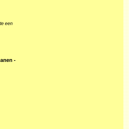
mte een
anen -