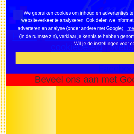
We gebruiken cookies om inhoud en advertenties te 
websiteverkeer te analyseren. Ook delen we informati
adverteren en analyse (onder andere met Google)
mee
Home
|
Overzicht onderwerpe
(in de ruimste zin), verklaar je kennis te hebben geno
Wil je de instellingen voor 
cookiebeleid
|
Websi
Voeg deze site toe als fa
Faceboo
Beveel ons aan met Goo