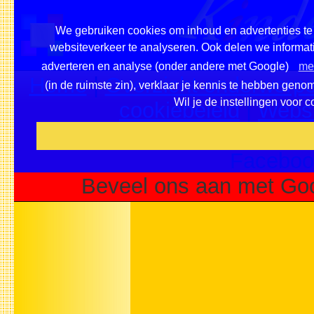
We gebruiken cookies om inhoud en advertenties te 
websiteverkeer te analyseren. Ook delen we informati
adverteren en analyse (onder andere met Google)
mee
Home
|
Overzicht onderwerpe
(in de ruimste zin), verklaar je kennis te hebben geno
Wil je de instellingen voor 
cookiebeleid
|
Websi
Voeg deze site toe als fa
Faceboo
Beveel ons aan met Goo