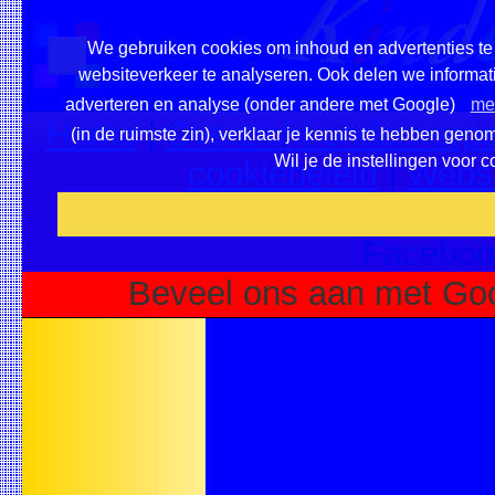
We gebruiken cookies om inhoud en advertenties te 
websiteverkeer te analyseren. Ook delen we informati
adverteren en analyse (onder andere met Google)
mee
Home
|
Overzicht onderwerpe
(in de ruimste zin), verklaar je kennis te hebben geno
Wil je de instellingen voor 
cookiebeleid
|
Websi
Voeg deze site toe als fa
Faceboo
Beveel ons aan met Goo