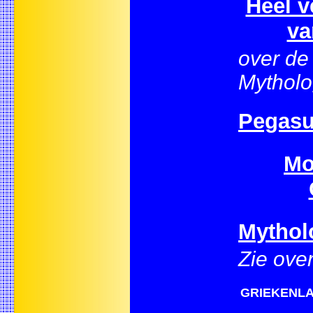
Heel v
va
over de
Mytholo
Pegasu
Mo
Mythol
Zie over
GRIEKENLAN