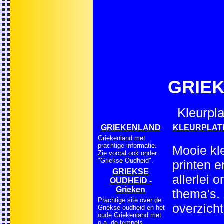
GRIEK
Kleurpla
GRIEKENLAND
KLEURPLATEN 
Griekenland met
prachtige informatie.
Mooie kl
Zie vooral ook onder
"Griekse Oudheid".
printen e
GRIEKSE
allerlei 
OUDHEID -
Grieken
thema's.
Prachtige site over de
overzicht
Griekse oudheid en het
oude Griekenland met
o.a. de tempels.