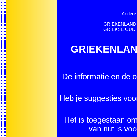
Andere 
GRIEKENLAND
GRIEKSE OUDHE
GRIEKENLAND -
De informatie en de o
Heb je suggesties vo
Het is toegestaan om 
van nut is vo