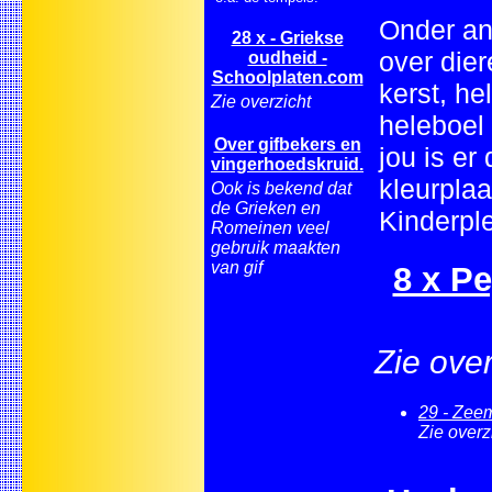
Onder an
28 x - Griekse
over dier
oudheid -
Schoolplaten.com
kerst, he
Zie overzicht
heleboel
Over gifbekers en
jou is er
vingerhoedskruid.
kleurplaa
Ook is bekend dat
de Grieken en
Kinderpl
Romeinen veel
gebruik maakten
van gif
8 x Pe
Zie over
29 - Zee
Zie overz