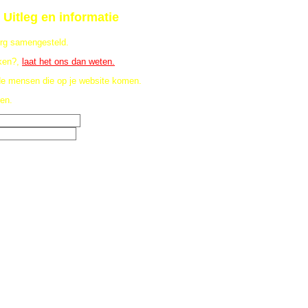
itleg en informatie
org samengesteld.
ken?,
laat het ons dan weten.
 de mensen die op je website komen.
en.