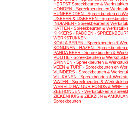
HERFST Spreekbeurten & Werkstukke
HONDEN - Spreekbeurten en Werkstu
HUNEBEDDEN - Spreekbeurten en We
IJSBEER & IJSBEREN - Spreekbeurte
INDIANEN - Spreekbeurten & Werkstu
KATTEN - Spreekbeurten & Werkstukk
KIKKERS - PADDEN - SPREEKBEUR
WERKSTUKKEN
KOALA BEREN - Spreekbeurten & Wer
KONIJNEN - HAZEN - Spreekbeurten 
PANDA BEER - Spreekbeurten & Werk
POLITIE - Spreekbeurten & Werkstukk
SPINNEN - Spreekbeurten & Werkstuk
VEEN & TURF - Spreekbeurten en Wer
VLINDERS - Spreekbeurten & Werkstu
VULKANEN - Spreekbeurten & Werkst
WATER - Spreekbeurten & Werkstukke
WERELD NATUUR FONDS & WNF - Sp
ZEEHONDEN - Werkstukken & spreekb
ZIEKENHUIS & ZIEKZIJN & AMBULAN
Spreekbeurten