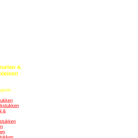
urten &
pleinen
gorie:
tukken
kstukken
N &
stukken
en
ken
tukken