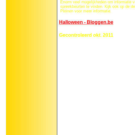
Enorm veel mogelijkheden om informatie 
spreekbeurten te vinden. Kijk ook op de 
Pleinen voor meer informatie.
Halloween - Bloggen.be
Gecontroleerd okt. 2011