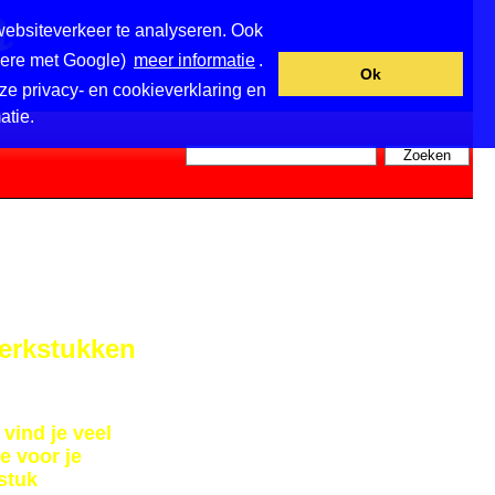
websiteverkeer te analyseren. Ook
ndere met Google)
meer informatie
.
Ok
ze privacy- en cookieverklaring en
atie.
erkstukken
vind je veel
e voor je
stuk