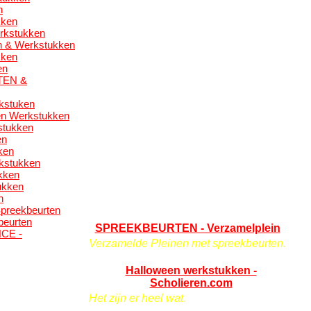
n
kken
rkstukken
n & Werkstukken
kken
en
TEN &
kstuken
en Werkstukken
stukken
en
ken
kstukken
kken
ukken
n
reekbeurten
eurten
SPREEKBEURTEN - Verzamelplein
CE -
Verzamelde Pleinen met spreekbeurten.
Halloween werkstukken -
Scholieren.com
Het zijn er heel wat.