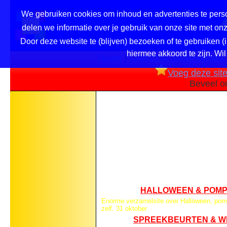
We gebruiken cookies om inhoud en advertenties te perso
delen we informatie over je gebruik van onze site met o
Door deze website te (blijven) bezoeken of te gebruiken (
hiermee akkoord te zijn. Wil
Home
|
Overzicht onderwerpen /
Voeg deze site 
Beveel o
HALLOWEEN & POMP
Enorme verzamelsite over Halloween, pom
zelf. 31 oktober
SPREEKBEURTEN & 