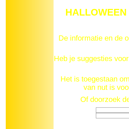
HALLOWEEN W
De informatie en de o
Heb je suggesties v
Het is toegestaan om 
van nut is vo
Of doorzoek de