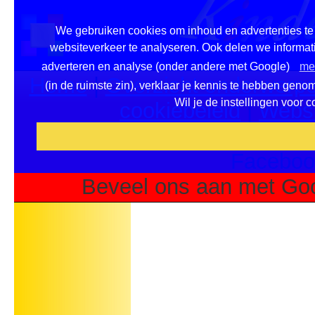
We gebruiken cookies om inhoud en advertenties te 
websiteverkeer te analyseren. Ook delen we informati
adverteren en analyse (onder andere met Google)
mee
Home
|
Overzicht onderwerpe
(in de ruimste zin), verklaar je kennis te hebben geno
Wil je de instellingen voor 
cookiebeleid
|
Websi
Voeg deze site toe als fa
Faceboo
Beveel ons aan met Goo