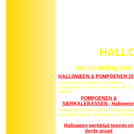
HALL
Verzameling van 
HALLOWEEN & POMPOENEN 20
Enorme verzamelsite over Halloween,
pompoenen, maskers en het feest zelf. 31
oktober
POMPOENEN &
SIERKALEBASSEN - Hallowee
Pompoenen zijn een zeer oud cultuurgewas
een traditie-gebruik bij het feest van Hallo
Halloween werkblad tweede en
derde graad