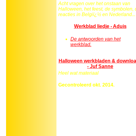
Acht vragen over het onstaan van
Halloween, het feest, de symbolen, 
reacties in Belgiï¿½ en Nederland...
Werkblad liedje - Aduis
De antwoorden van het
werkblad.
Halloween werkbladen & downlo
- Juf Sanne
Heel wat materiaal
Gecontroleerd okt. 2014.