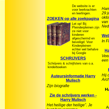
De website is er
Harr
voor leerkrachten
29 j
en leerlingen.
okto
ZOEKEN op alle zoekpagina
van 
Let op! Bij
Nede
Pleinderpleinen zijn
ze niet voor
kinderen
Web
afgeschermd en
In F
beveiligd. Voor
Kinderpleinen
echter wel behalve
Ha
bij Google
Veel
SCHRIJVERS
een 
Schrijvers & schrijfsters van o.a.
kinderboeken
Hij
Auteursinformatie Harry
Arc
Mulisch
Zijn biografie
H
Zie de schrijvers werken -
Harry Mulisch
Het heilige der heilige". Je
A