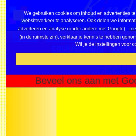
We gebruiken cookies om inhoud en advertenties te 
websiteverkeer te analyseren. Ook delen we informati
adverteren en analyse (onder andere met Google)
mee
Home
|
Overzicht onderwerpe
(in de ruimste zin), verklaar je kennis te hebben geno
Wil je de instellingen voor 
cookiebeleid
|
Websi
Voeg deze site toe als fa
Faceboo
Beveel ons aan met Goo