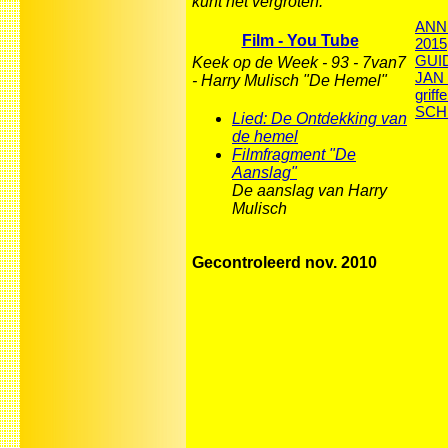
kunt het vergroten.
ANNI
Film - You Tube
2015
GUI
Keek op de Week - 93 - 7van7
JAN
- Harry Mulisch "De Hemel"
griffe
SCH
Lied: De Ontdekking van
de hemel
Filmfragment "De
Aanslag"
De aanslag van Harry
Mulisch
Gecontroleerd nov. 2010