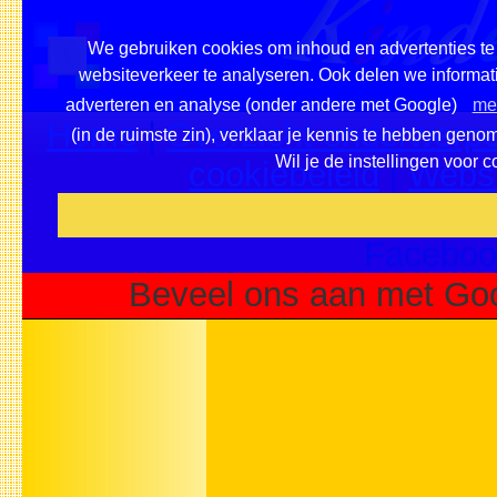
We gebruiken cookies om inhoud en advertenties te 
websiteverkeer te analyseren. Ook delen we informati
adverteren en analyse (onder andere met Google)
mee
Home
|
Overzicht onderwerpe
(in de ruimste zin), verklaar je kennis te hebben geno
Wil je de instellingen voor 
cookiebeleid
|
Websi
Voeg deze site toe als fa
Faceboo
Beveel ons aan met Goo