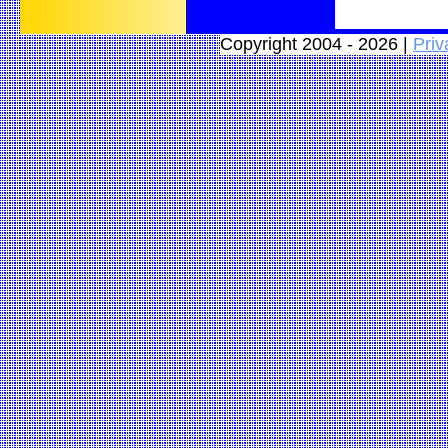
Copyright 2004 - 2026 |
Priv