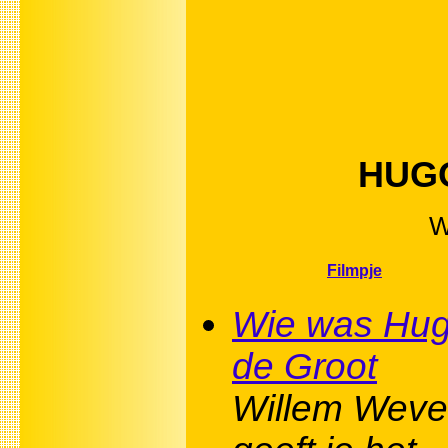
HUGO
W
Filmpje
Wie was Hu
de Groot
Willem Weve