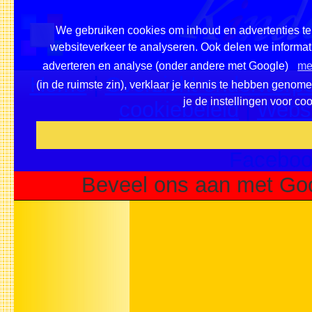
We gebruiken cookies om inhoud en advertenties te 
websiteverkeer te analyseren. Ook delen we informati
adverteren en analyse (onder andere met Google)
me
Home
|
Overzicht onderwerpe
(in de ruimste zin), verklaar je kennis te hebben genom
je de instellingen voor co
cookiebeleid
|
Websi
Voeg deze site toe als fa
Faceboo
Beveel ons aan met Go