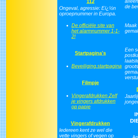
alleen
112
de bev
Ongeval, agressie: Eï¿½n
oproepnummer in Europa.
De officiële site van
Maak h
het alarmnummer 1-1-
gemak
2!
Een s
Startpagina's
postka
laatst
Beveiliging.startpagina
groot
gemaa
verstu
Filmpje
Vingerafdrukken Zelf
Jaarl
je vingers afdrukken
jonger
op papie
I
DI
Vingerafdrukken
Iedereen kent ze wel die
vette vingers of vegen op
An