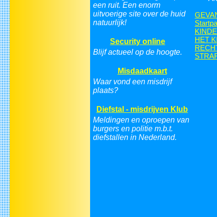
een ruit. Een enorm
uitvoerige site over de huid
GEVAN
natuurlijk!
Startp
KIND
HET KI
Security online
RECH
Blijf actueel op de hoogte.
STRA
Misdaadkaart
Waar vond een misdrijf
plaats?
Diefstal - misdrijven Klub
Meldingen en oproepen van
burgers en politie m.b.t.
diefstallen in Nederland.