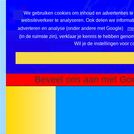
We gebruiken cookies om inhoud en advertenties te 
websiteverkeer te analyseren. Ook delen we informati
adverteren en analyse (onder andere met Google)
mee
Home
|
Overzicht onderwerpe
(in de ruimste zin), verklaar je kennis te hebben geno
Wil je de instellingen voor 
cookiebeleid
|
Websi
Voeg deze site toe als fa
Faceboo
Beveel ons aan met Goo