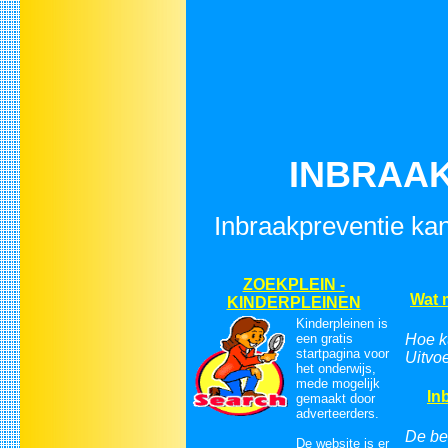
INBRAAK
Inbraakpreventie kan
ZOEKPLEIN -
Wat 
KINDERPLEINEN
Kinderpleinen is
een gratis
Hoe k
startpagina voor
Uitvoe
het onderwijs,
mede mogelijk
In
gemaakt door
adverteerders.
De be
De website is er