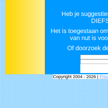
Heb je suggesti
DIEF
Het is toegestaan om 
van nut is vo
Of doorzoek de
Copyright 2004 - 2026 |
Priv