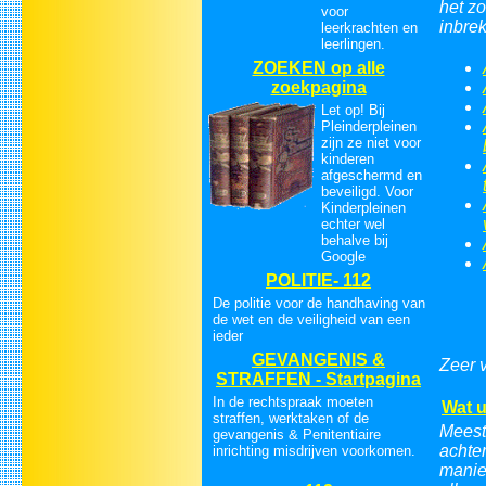
het z
voor
inbre
leerkrachten en
leerlingen.
ZOEKEN op alle
zoekpagina
Let op! Bij
Pleinderpleinen
zijn ze niet voor
kinderen
afgeschermd en
beveiligd. Voor
Kinderpleinen
echter wel
behalve bij
Google
POLITIE- 112
De politie voor de handhaving van
de wet en de veiligheid van een
ieder
GEVANGENIS &
Zeer 
STRAFFEN - Startpagina
In de rechtspraak moeten
Wat u
straffen, werktaken of de
Meest
gevangenis & Penitentiaire
achte
inrichting misdrijven voorkomen.
manie