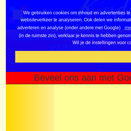
We gebruiken cookies om inhoud en advertenties te 
websiteverkeer te analyseren. Ook delen we informati
adverteren en analyse (onder andere met Google)
mee
Home
|
Overzicht onderwerpe
(in de ruimste zin), verklaar je kennis te hebben geno
Wil je de instellingen voor 
cookiebeleid
|
Websi
Voeg deze site toe als fa
Faceboo
Beveel ons aan met Goo