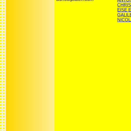
CHRIS
EISE E
GALILE
NICOL