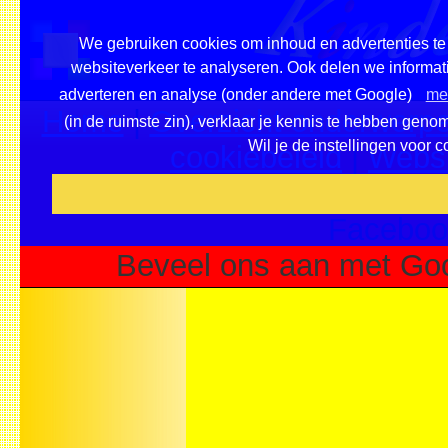
We gebruiken cookies om inhoud en advertenties te 
websiteverkeer te analyseren. Ook delen we informati
adverteren en analyse (onder andere met Google)
mee
Home
|
Overzicht onderwerpe
(in de ruimste zin), verklaar je kennis te hebben geno
Wil je de instellingen voor 
cookiebeleid
|
Websi
Voeg deze site toe als fa
Faceboo
Beveel ons aan met Goo