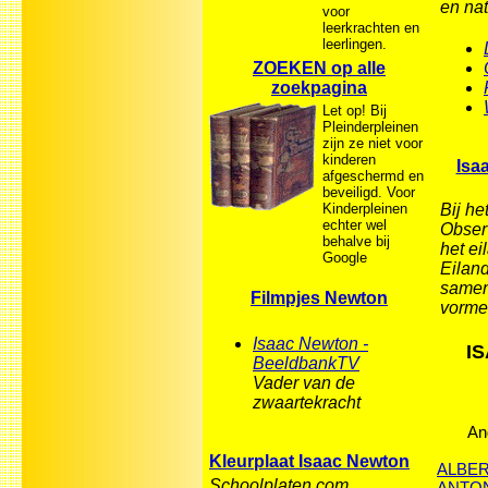
en na
voor
leerkrachten en
leerlingen.
ZOEKEN op alle
zoekpagina
Let op! Bij
Pleinderpleinen
zijn ze niet voor
kinderen
Isa
afgeschermd en
beveiligd. Voor
Kinderpleinen
Bij h
echter wel
Obser
behalve bij
het e
Google
Eiland
samen
Filmpjes Newton
vorm
Isaac Newton -
I
BeeldbankTV
Vader van de
zwaartekracht
An
Kleurplaat Isaac Newton
ALBER
Schoolplaten.com
ANTO