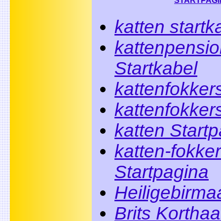
STARTPAGI
katten startk
kattenpensio
Startkabel
kattenfokkers
kattenfokker
katten Start
katten-fokke
Startpagina
Heiligebirma
Brits Korthaa