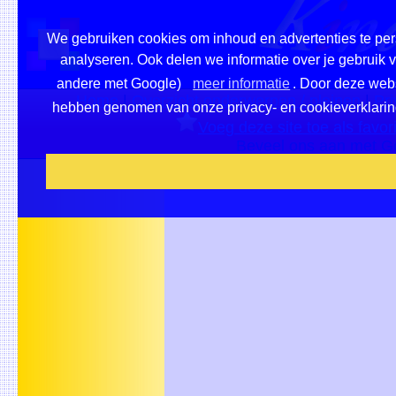
We gebruiken cookies om inhoud en advertenties te pers
analyseren. Ook delen we informatie over je gebruik 
andere met Google)
meer informatie
. Door deze websi
Home
|
Overzicht onderwerpen / pleinen
|
Pri
hebben genomen van onze privacy- en cookieverklaring e
Voeg deze site toe als favor
Beveel ons aan met G