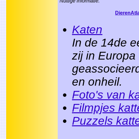
Nuttige informatie.
DierenAtl
Katen
In de 14de 
zij in Europa
geassocieerd
en onheil.
Foto's van k
Filmpjes kat
Puzzels katt