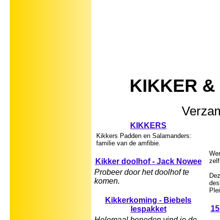
KIKKER &
Verzam
KIKKERS
Kikkers Padden en Salamanders:
familie van de amfibie.
Wer
Kikker doolhof - Jack Nowee
zel
Probeer door het doolhof te
Dez
komen.
des
Ple
Kikkerkoming - Biebels
15
lespakket
Helemaal beneden vind je de