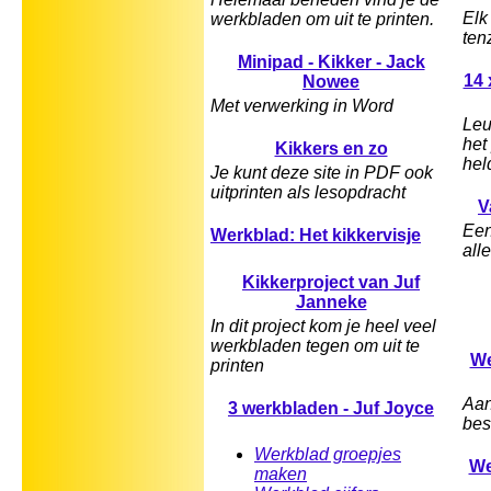
Elk
werkbladen om uit te printen.
ten
Minipad - Kikker - Jack
14 
Nowee
Met verwerking in Word
Leu
het
Kikkers en zo
hel
Je kunt deze site in PDF ook
uitprinten als lesopdracht
V
Een
Werkblad: Het kikkervisje
all
Kikkerproject van Juf
Janneke
In dit project kom je heel veel
werkbladen tegen om uit te
We
printen
Aan
3 werkbladen - Juf Joyce
bes
Werkblad groepjes
We
maken