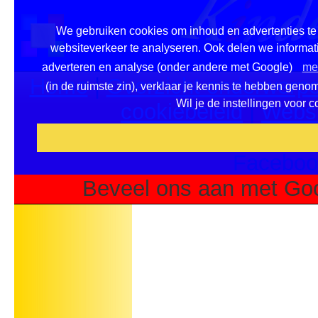
We gebruiken cookies om inhoud en advertenties te 
websiteverkeer te analyseren. Ook delen we informati
adverteren en analyse (onder andere met Google)
mee
Home
|
Overzicht onderwerpe
(in de ruimste zin), verklaar je kennis te hebben geno
Wil je de instellingen voor 
cookiebeleid
|
Websi
Voeg deze site toe als fa
Faceboo
Beveel ons aan met Goo