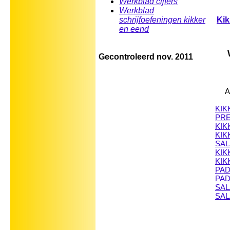
Werkblad cijfers
Werkblad
schrijfoefeningen kikker
Kik
en eend
Gecontroleerd nov. 2011
A
KIK
PR
KIK
KIK
SAL
KIK
KIK
PAD
PAD
SA
SAL