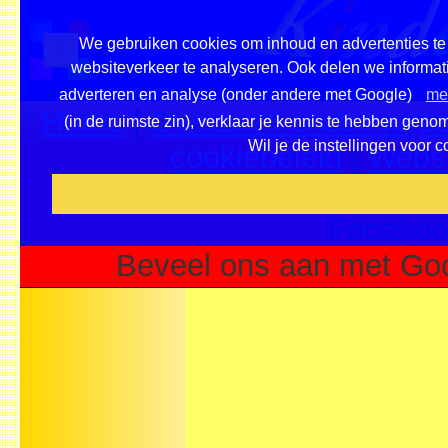
We gebruiken cookies om inhoud en advertenties te 
websiteverkeer te analyseren. Ook delen we informati
adverteren en analyse (onder andere met Google)
mee
Home
|
Overzicht onderwerpe
(in de ruimste zin), verklaar je kennis te hebben geno
Wil je de instellingen voor 
cookiebeleid
|
Websi
Voeg deze site toe als fa
Faceboo
Beveel ons aan met Goo