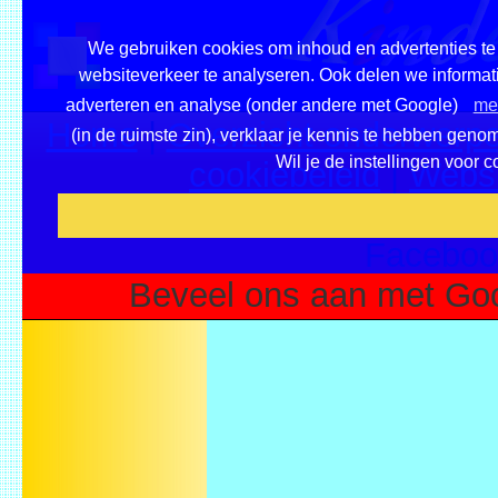
We gebruiken cookies om inhoud en advertenties te 
websiteverkeer te analyseren. Ook delen we informati
adverteren en analyse (onder andere met Google)
mee
Home
|
Overzicht onderwerpe
(in de ruimste zin), verklaar je kennis te hebben geno
Wil je de instellingen voor 
cookiebeleid
|
Websi
Voeg deze site toe als fa
Faceboo
Beveel ons aan met Goo