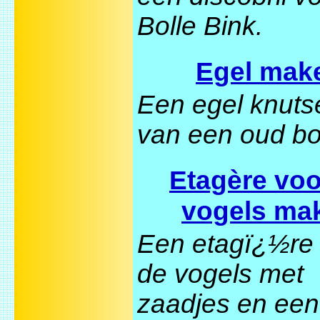
Bolle Bink.
Egel mak
Een egel knuts
van een oud bo
Etagère voo
vogels ma
Een etagï¿½re
de vogels met
zaadjes en een