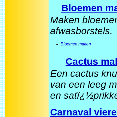
Bloemen m
Maken bloeme
afwasborstels.
Bloemen maken
Cactus ma
Een cactus knu
van een leeg m
en satï¿½prikk
Carnaval vier