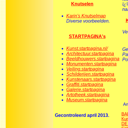
Knutselen
ï¿
na
Karin's Knutselmap
K
Diverse voorbeelden.
Ve
STARTPAGINA's
Kunst.startpagina.nl/
Ge
Architectuur.startpagina
Pa
Beeldhouwers.startpagina
Por
Monumenten.startpagina
Veiling.startpagina
Schilderijen.startpagina
Kunstenaars.startpagina
Graffiti.startpagina
Galerie.startpagina
Artotheek.startpagina
Museum.startpagina
An
BA
Gecontroleerd april 2013.
Kun
DE