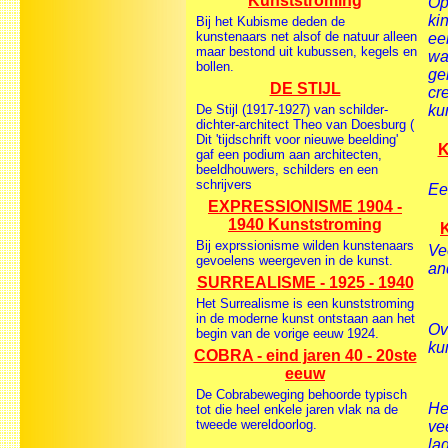
Kunststroming
Op
ki
Bij het Kubisme deden de
kunstenaars net alsof de natuur alleen
ee
maar bestond uit kubussen, kegels en
wa
bollen.
ge
DE STIJL
cr
De Stijl (1917-1927) van schilder-
ku
dichter-architect Theo van Doesburg (
Dit 'tijdschrift voor nieuwe beelding'
K
gaf een podium aan architecten,
beeldhouwers, schilders en een
schrijvers
Ee
EXPRESSIONISME 1904 -
1940 Kunststroming
K
Bij exprssionisme wilden kunstenaars
Ve
gevoelens weergeven in de kunst.
an
SURREALISME - 1925 - 1940
Het Surrealisme is een kunststroming
in de moderne kunst ontstaan aan het
Ov
begin van de vorige eeuw 1924.
ku
COBRA - eind jaren 40 - 20ste
eeuw
De Cobrabeweging behoorde typisch
He
tot die heel enkele jaren vlak na de
tweede wereldoorlog.
ve
la