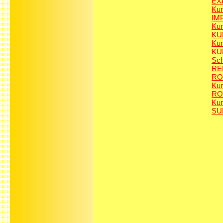
EX
Kun
IM
Kun
KU
Kun
KU
Sch
RE
RO
Kun
RO
Kun
SU