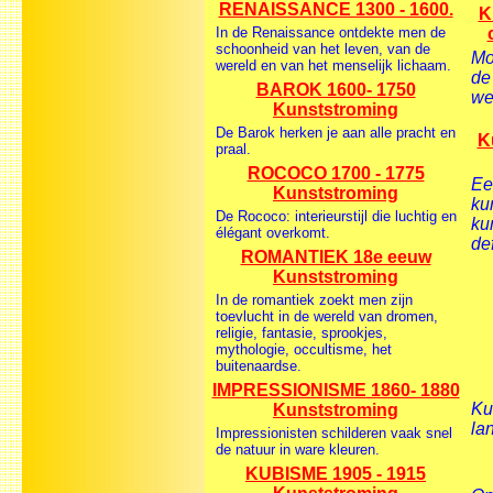
RENAISSANCE 1300 - 1600.
K
In de Renaissance ontdekte men de
schoonheid van het leven, van de
Mo
wereld en van het menselijk lichaam.
de 
BAROK 1600- 1750
we
Kunststroming
De Barok herken je aan alle pracht en
K
praal.
ROCOCO 1700 - 1775
Ee
Kunststroming
ku
De Rococo: interieurstijl die luchtig en
ku
élégant overkomt.
def
ROMANTIEK 18e eeuw
Kunststroming
In de romantiek zoekt men zijn
toevlucht in de wereld van dromen,
religie, fantasie, sprookjes,
mythologie, occultisme, het
buitenaardse.
IMPRESSIONISME 1860- 1880
Ku
Kunststroming
la
Impressionisten schilderen vaak snel
de natuur in ware kleuren.
KUBISME 1905 - 1915