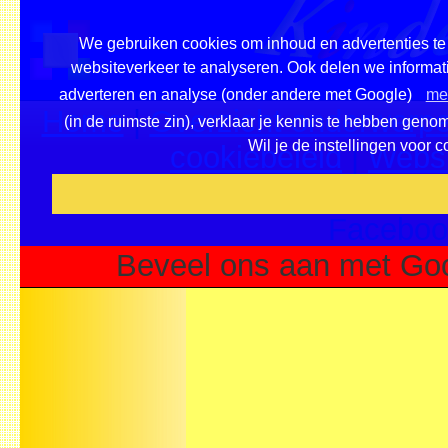
We gebruiken cookies om inhoud en advertenties te 
websiteverkeer te analyseren. Ook delen we informati
adverteren en analyse (onder andere met Google)
mee
Home
|
Overzicht onderwerpe
(in de ruimste zin), verklaar je kennis te hebben geno
Wil je de instellingen voor 
cookiebeleid
|
Websi
Voeg deze site toe als fa
Faceboo
Beveel ons aan met Goo