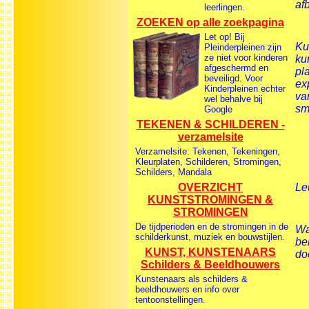
af
leerlingen.
ZOEKEN op alle zoekpagina
Let op! Bij
Ku
Pleinderpleinen zijn
ze niet voor kinderen
ku
afgeschermd en
pl
beveiligd. Voor
ex
Kinderpleinen echter
va
wel behalve bij
sm
Google
TEKENEN & SCHILDEREN -
verzamelsite
Verzamelsite: Tekenen, Tekeningen,
Kleurplaten, Schilderen, Stromingen,
Schilders, Mandala
OVERZICHT
Le
KUNSTSTROMINGEN &
STROMINGEN
De tijdperioden en de stromingen in de
Wa
schilderkunst, muziek en bouwstijlen.
be
KUNST, KUNSTENAARS
do
Schilders & Beeldhouwers
Kunstenaars als schilders &
beeldhouwers en info over
tentoonstellingen.