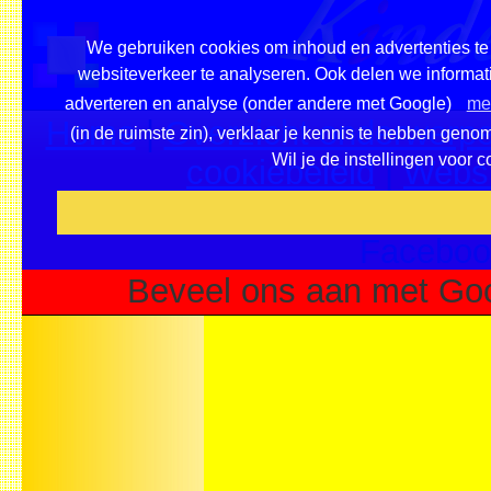
We gebruiken cookies om inhoud en advertenties te 
websiteverkeer te analyseren. Ook delen we informati
adverteren en analyse (onder andere met Google)
mee
Home
|
Overzicht onderwerpe
(in de ruimste zin), verklaar je kennis te hebben geno
Wil je de instellingen voor 
cookiebeleid
|
Websi
Voeg deze site toe als fa
Faceboo
Beveel ons aan met Goo