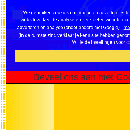
We gebruiken cookies om inhoud en advertenties te 
websiteverkeer te analyseren. Ook delen we informati
adverteren en analyse (onder andere met Google)
mee
Home
|
Overzicht onderwerpe
(in de ruimste zin), verklaar je kennis te hebben geno
Wil je de instellingen voor 
cookiebeleid
|
Websi
Voeg deze site toe als fa
Faceboo
Beveel ons aan met Goo