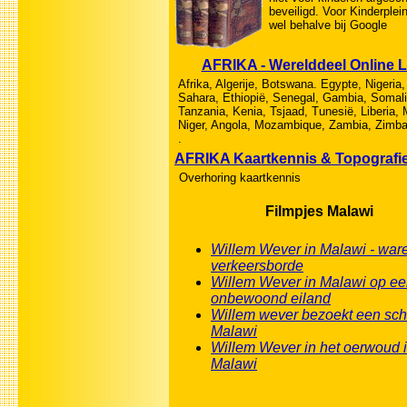
beveiligd. Voor Kinderplei
wel behalve bij Google
AFRIKA - Werelddeel Online 
Afrika, Algerije, Botswana. Egypte, Nigeria
Sahara, Ethiopië, Senegal, Gambia, Somali
Tanzania, Kenia, Tsjaad, Tunesië, Liberia,
Niger, Angola, Mozambique, Zambia, Zimb
.
AFRIKA Kaartkennis & Topografi
Overhoring kaartkennis
Filmpjes Malawi
Willem Wever in Malawi - war
verkeersborde
Willem Wever in Malawi op e
onbewoond eiland
Willem wever bezoekt een sch
Malawi
Willem Wever in het oerwoud 
Malawi