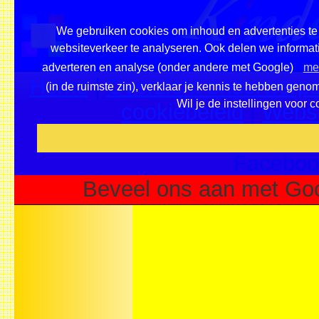
We gebruiken cookies om inhoud en advertenties te 
websiteverkeer te analyseren. Ook delen we informati
adverteren en analyse (onder andere met Google)
mee
Home
|
Overzicht onderwerpe
(in de ruimste zin), verklaar je kennis te hebben geno
Wil je de instellingen voor 
cookiebeleid
|
Websi
Voeg deze site toe als fa
Faceboo
Beveel ons aan met Goo