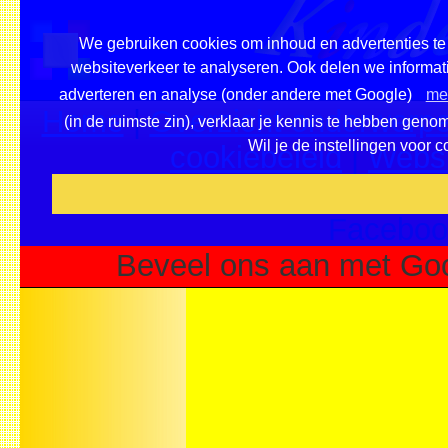
We gebruiken cookies om inhoud en advertenties te 
websiteverkeer te analyseren. Ook delen we informati
adverteren en analyse (onder andere met Google)
mee
Home
|
Overzicht onderwerpe
(in de ruimste zin), verklaar je kennis te hebben geno
Wil je de instellingen voor 
cookiebeleid
|
Websi
Voeg deze site toe als fa
Faceboo
Beveel ons aan met Goo