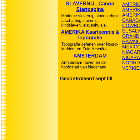
SLAVERNIJ - Canon
AMERIKA
Startpagina
AMERI
AMERI
Moderne slavernij, slavenarbeid,
CANAD
afschaffing slavernij,
kindslaven, slavenhuisje.
COWB
EL SAL
AMERIKA Kaartkennis &
GRAND
Topografie.
HAWAII
Topografie oefenen over Noord-
MEXIC
Midden- en Zuid-Amerika
NIAGAR
AMSTERDAM
NICAR
Amsterdam haven en de
NOORD-
hoofdstad van Nederland
VERKIE
Gecontroleerd sept 09