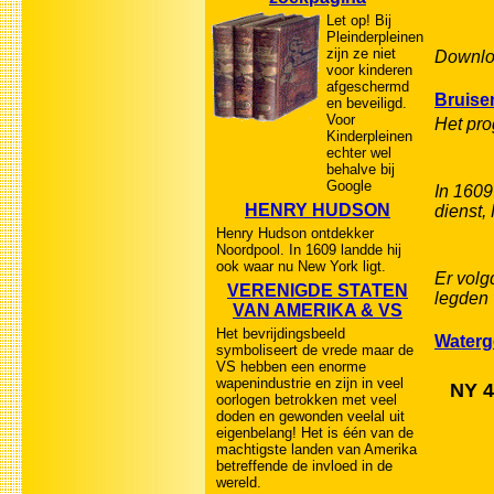
Let op! Bij
Pleinderpleinen
zijn ze niet
Downlo
voor kinderen
afgeschermd
Bruise
en beveiligd.
Voor
Het pr
Kinderpleinen
echter wel
behalve bij
Google
In 1609
HENRY HUDSON
dienst,
Henry Hudson ontdekker
Noordpool. In 1609 landde hij
ook waar nu New York ligt.
Er volg
VERENIGDE STATEN
legden 
VAN AMERIKA & VS
Het bevrijdingsbeeld
Waterg
symboliseert de vrede maar de
VS hebben een enorme
wapenindustrie en zijn in veel
NY 4
oorlogen betrokken met veel
doden en gewonden veelal uit
eigenbelang! Het is één van de
machtigste landen van Amerika
betreffende de invloed in de
wereld.