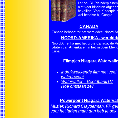
Let op! Bij Pleinderpleinen
niet voor kinderen afgesc
beveiligd. Voor Kinderplei
wel behalve bij Google
CANADA
Canada behoort tot het werelddeel Noord-A
NOORD-AMERIKA - wereldd
Noord Amerika met het grote Canada, de V
Staten van Amerika en in het midden Mexi
Cuba
Filmpjes Niagara Watervall
Indrukwekkende film met veel
waterlawaai
Watervallen - BeeldbankTV
Hoe ontstaan ze?
Powerpoint Niagara Waterval
Muziek Richard Clayderman. FF ge
voor het laden maar dan heb je ook 