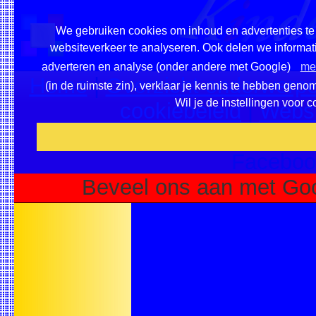
We gebruiken cookies om inhoud en advertenties te 
websiteverkeer te analyseren. Ook delen we informati
adverteren en analyse (onder andere met Google)
mee
Home
|
Overzicht onderwerpe
(in de ruimste zin), verklaar je kennis te hebben geno
Wil je de instellingen voor 
cookiebeleid
|
Websi
Voeg deze site toe als fa
Faceboo
Beveel ons aan met Goo