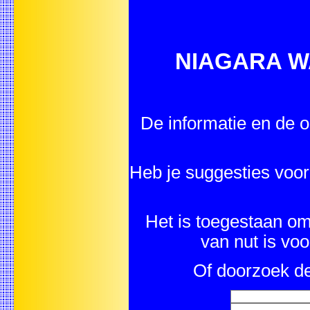
NIAGARA WA
De informatie en de o
Heb je suggesties v
Het is toegestaan om 
van nut is vo
Of doorzoek de