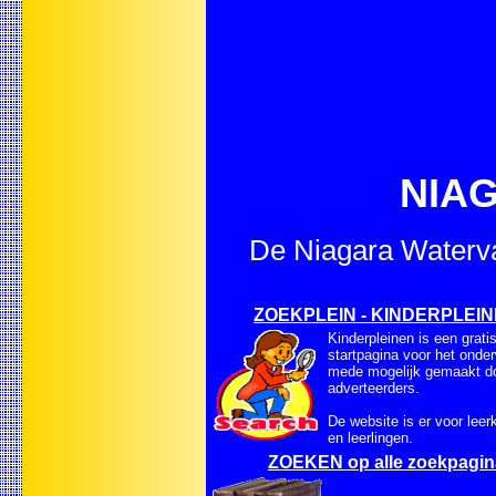
NIA
De Niagara Waterva
ZOEKPLEIN - KINDERPLEI
Kinderpleinen is een grati
startpagina voor het onder
mede mogelijk gemaakt d
adverteerders.
De website is er voor leer
en leerlingen.
ZOEKEN op alle zoekpagin