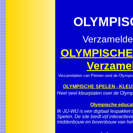
OLYMPISC
Verzamelde 
OLYMPISCHE
Verzamel
Verzamelplein van Pleinen rond de Olympi
OLYMPISCHE SPELEN - KLE
Heel veel kleurplaten over de Olym
Olympische educatie 
IK-JIJ-WIJ is een digitaal lespakke
Spelen. De site biedt vijf interactie
middenbouw en bovenbouw van het p