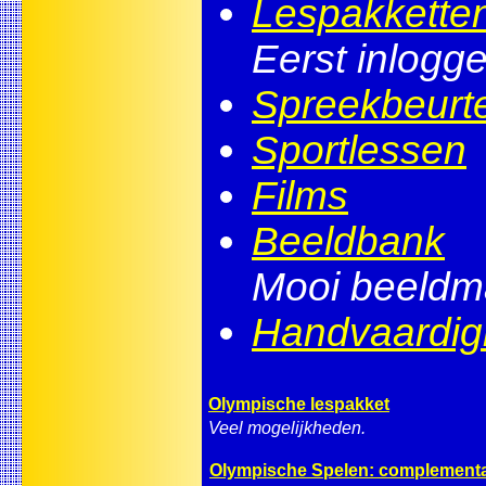
Lespakkette
Eerst inlogg
Spreekbeurte
Sportlessen
Films
Beeldbank
Mooi beeldma
Handvaardig
Olympische lespakket
Veel mogelijkheden.
Olympische Spelen: complementa