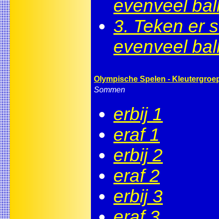
evenveel bal
3. Teken er 
evenveel bal
Olympische Spelen - Kleutergroe
Sommen
erbij 1
eraf 1
erbij 2
eraf 2
erbij 3
eraf 3