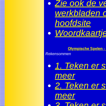
Zie ook de v
werkbladen 
hoofdsite
Woordkaartje
Olympische Spelen -
Rekensommen
1. Teken er 
meer
2. Teken er 
meer
3. Teken er 