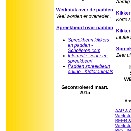
Aardig 
Werkstuk over de padden
Kikker
Veel worden er overreden.
Korte 
Spreekbeurt over padden
Kikker
Leuke 
Spreekbeurt kikkers
en padden -
Spree
Scholieren.com
Zeer ui
Informatie voor een
spreekbeurt
Padden spreekbeurt
online - Kidforanimals
WE
Gecontroleerd maart.
2015
And
AAP & A
Werkst
BEER &
Werkst
BIO - 