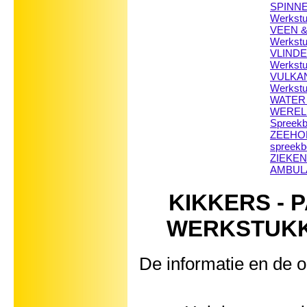
SPINNEN
Werkst
VEEN & 
Werkst
VLINDER
Werkst
VULKAN
Werkst
WATER -
WEREL
Spreekb
ZEEHON
spreekb
ZIEKEN
AMBULA
KIKKERS - 
WERKSTUKKEN 
De informatie en de o