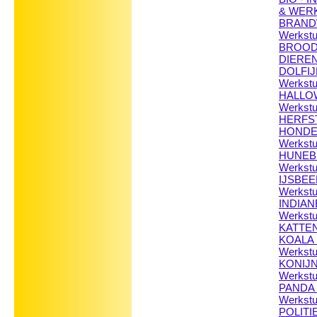
& WER
BRANDW
Werkst
BROOD -
DIEREN 
DOLFIJN
Werkst
HALLOW
Werkst
HERFST
HONDEN
Werkst
HUNEBE
Werkst
IJSBEE
Werkst
INDIANE
Werkst
KATTEN 
KOALA 
Werkst
KONIJNE
Werkst
PANDA 
Werkst
POLITIE