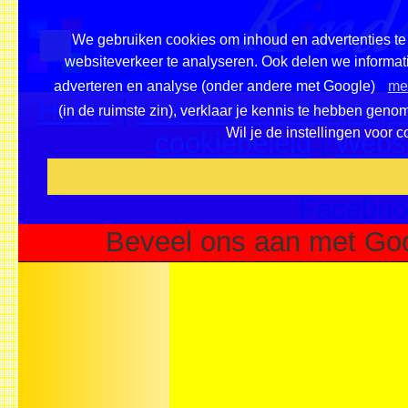
We gebruiken cookies om inhoud en advertenties te 
websiteverkeer te analyseren. Ook delen we informati
adverteren en analyse (onder andere met Google)
mee
Home
|
Overzicht onderwerpe
(in de ruimste zin), verklaar je kennis te hebben geno
Wil je de instellingen voor 
cookiebeleid
|
Websi
Voeg deze site toe als fa
Faceboo
Beveel ons aan met Goo