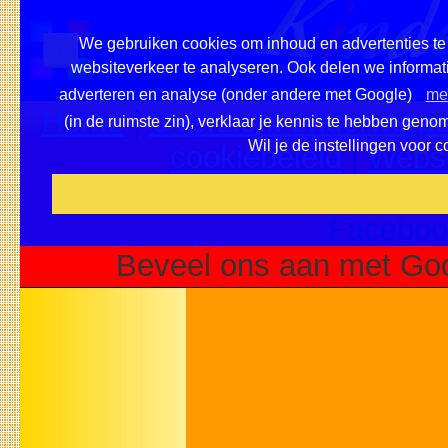
We gebruiken cookies om inhoud en advertenties te 
websiteverkeer te analyseren. Ook delen we informati
adverteren en analyse (onder andere met Google)
mee
Home
|
Overzicht onderwerpe
(in de ruimste zin), verklaar je kennis te hebben geno
Wil je de instellingen voor 
cookiebeleid
|
Websi
Voeg deze site toe als fa
Faceboo
Beveel ons aan met Goo