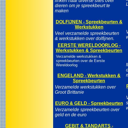
linken naar diverse sites over
dieren om je spreekbeurt te
maken
DOLFIJNEN - Spreekbeurten &
Werkstukken
Veel verzamelde spreekbeurten
& werkstukken over dolfijnen.
EERSTE WERELDOORLOG -
Werkstukken & Spreekbeurten
Verzamelde werkstukken &
spreekbeurten over de Eerste
Wereldoorlog
ENGELAND - Werkstukken &
Spreekbeurten
Verzamelde werkstukken over
Groot Brittanie
EURO & GELD - Spreekbeurten
Verzamelde spreekbeurten over
geld en de euro
GEBIT & TANDARTS -