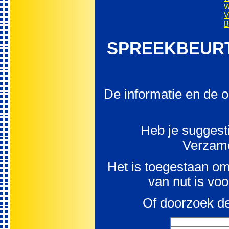
V
B
SPREEKBEURTEN 
De informatie en de o
Heb je sugges
Verzame
Het is toegestaan om 
van nut is vo
Of doorzoek de