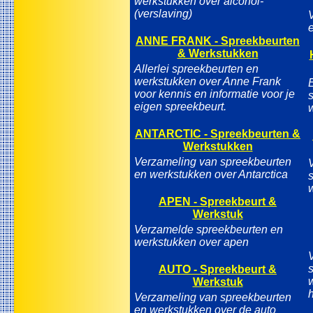
werkstukken over alcohol-
(verslaving)
ANNE FRANK - Spreekbeurten
& Werkstukken
Allerlei spreekbeurten en
werkstukken over Anne Frank
voor kennis en informatie voor je
eigen spreekbeurt.
ANTARCTIC - Spreekbeurten &
Werkstukken
Verzameling van spreekbeurten
en werkstukken over Antarctica
APEN - Spreekbeurt &
Werkstuk
Verzamelde spreekbeurten en
werkstukken over apen
AUTO - Spreekbeurt &
Werkstuk
Verzameling van spreekbeurten
en werkstukken over de auto