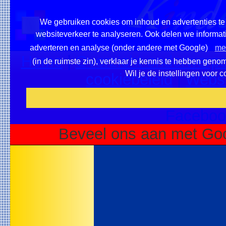
We gebruiken cookies om inhoud en advertenties te 
websiteverkeer te analyseren. Ook delen we informati
adverteren en analyse (onder andere met Google)
mee
Home
|
Overzicht onderwerpe
(in de ruimste zin), verklaar je kennis te hebben geno
Wil je de instellingen voor 
cookiebeleid
|
Websi
Voeg deze site toe als fa
Faceboo
Beveel ons aan met Goo