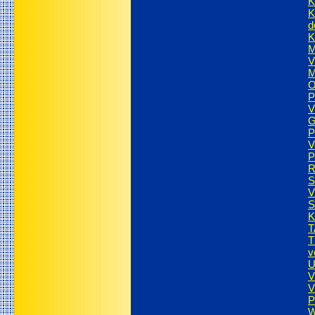
K
K
d
K
M
V
M
O
P
V
G
P
V
P
R
S
V
S
K
T
T
v
U
V
V
P
W