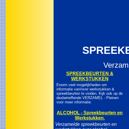
SPREEKB
Verzame
SPREEKBEURTEN &
WERKSTUKKEN
Enorm veel mogelijkheden om
informatie van/over werkstukken &
spreekbeurten te vinden. Kijk ook op de
desbetreffende VERZAMEL - Pleinen
voor meer informatie.
ALCOHOL - Spreekbeurten en
Werkstukken.
Verzamelde spreekbeurten en