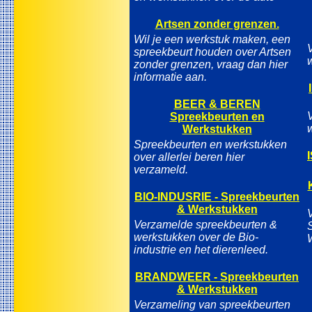
Artsen zonder grenzen.
Wil je een werkstuk maken, een
spreekbeurt houden over Artsen
zonder grenzen, vraag dan hier
informatie aan.
BEER & BEREN
Spreekbeurten en
Werkstukken
Spreekbeurten en werkstukken
over allerlei beren hier
verzameld.
BIO-INDUSRIE - Spreekbeurten
& Werkstukken
Verzamelde spreekbeurten &
werkstukken over de Bio-
industrie en het dierenleed.
BRANDWEER - Spreekbeurten
& Werkstukken
Verzameling van spreekbeurten