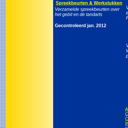
Spreekbeurten & Werkstukken
Verzamelde spreekbeurten over
het gebit en de tandarts
Gecontroleerd jan. 2012
A
C
C
I