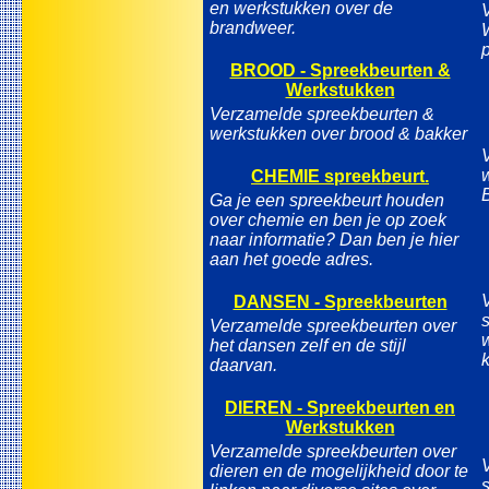
en werkstukken over de
brandweer.
BROOD - Spreekbeurten &
Werkstukken
Verzamelde spreekbeurten &
werkstukken over brood & bakker
CHEMIE spreekbeurt.
Ga je een spreekbeurt houden
over chemie en ben je op zoek
naar informatie? Dan ben je hier
aan het goede adres.
DANSEN - Spreekbeurten
Verzamelde spreekbeurten over
het dansen zelf en de stijl
daarvan.
DIEREN - Spreekbeurten en
Werkstukken
Verzamelde spreekbeurten over
dieren en de mogelijkheid door te