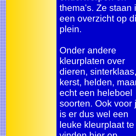
thema's. Ze staan 
een overzicht op di
plein.
Onder andere
kleurplaten over
dieren, sinterklaas
kerst, helden, maa
echt een heleboel
soorten. Ook voor 
is er dus wel een
leuke kleurplaat te
vinden hier op