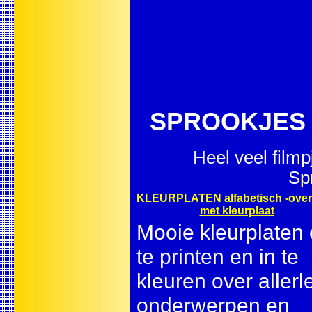
SPROOKJES -
Heel veel film
Sp
KLEURPLATEN alfabetisch -over
met kleurplaat
Mooie kleurplaten
te printen en in te
kleuren over allerle
onderwerpen en