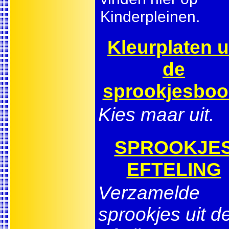
Kinderpleinen.
Kleurplaten u
de
sprookjesbo
Kies maar uit.
SPROOKJE
EFTELING
Verzamelde
sprookjes uit d