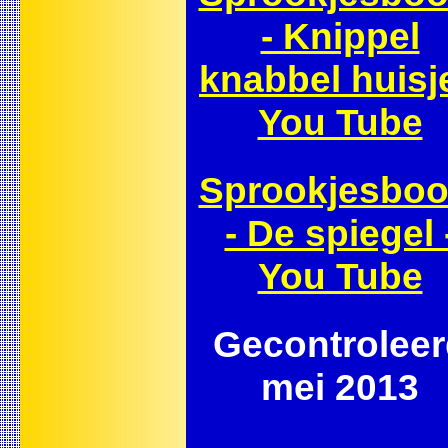
- Knippel
knabbel huisje
You Tube
Sprookjesbo
- De spiegel 
You Tube
Gecontroleer
mei 2013