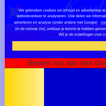
We gebruiken cookies om inhoud en advertenties te 
websiteverkeer te analyseren. Ook delen we informati
adverteren en analyse (onder andere met Google)
mee
Home
|
Overzicht onderwerpe
(in de ruimste zin), verklaar je kennis te hebben geno
Wil je de instellingen voor 
cookiebeleid
|
Websi
Voeg deze site toe als fa
Faceboo
Beveel ons aan met Goo