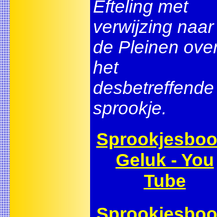
Efteling met
verwijzing naar
de Pleinen ove
het
desbetreffende
sprookje.
Sprookjesbo
Geluk - You
Tube
Sprookjesbo