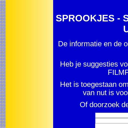
SPROOKJES - Sp
U
De informatie en de o
Heb je suggesties v
FILM
Het is toegestaan om 
van nut is vo
Of doorzoek de