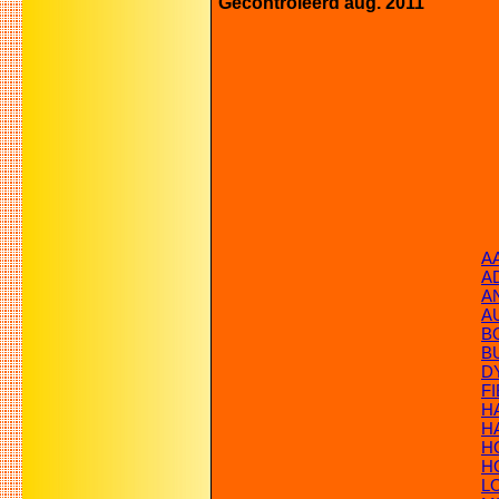
Gecontroleerd aug. 2011
A
A
AN
A
B
B
D
F
H
H
H
H
LO