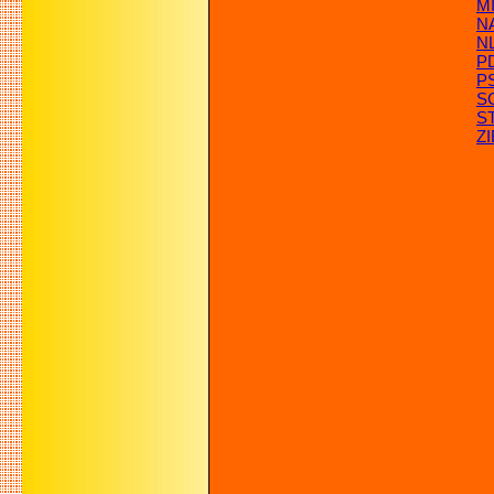
MI
N
N
P
P
S
S
Z