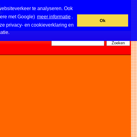
websiteverkeer te analyseren. Ook
ndere met Google)
meer informatie
.
Ok
ze privacy- en cookieverklaring en
atie.