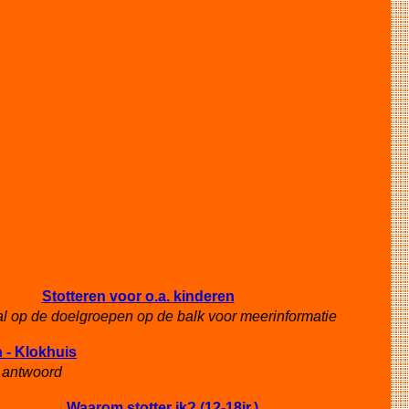
Stotteren voor o.a. kinderen
al op de doelgroepen op de balk voor meerinformatie
n - Klokhuis
 antwoord
Waarom stotter ik? (12-18jr.)