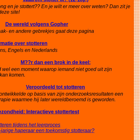
ong en je stottert?? En je wilt er meer over weten? Dan zit je
eze site!
De wereld volgens Gopher
aak- en andere gebrekjes gaat deze pagina
rmatie over stotteren
ans, Engels en Nederlands
M??r dan een brok in de keel:
ijd wel een moment waarop iemand niet goed uit zijn
kan komen.
Veroordeeld tot stotteren
ntwikkelde op basis van zijn onderzoeksresultaten een
erapie waarmee hij later wereldberoemd is geworden.
zondheid: Interactieve stottertest
tteren tijdens het leerproces
2-jarige haperaar een toekomstig stotteraar?