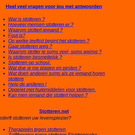
Heel veel vragen voor jou met antwoorden
Wat is stotteren ?
Hoeveel mensen stotteren er ?
Waarom stottert iemand ?
Fout is?
Op welke leeftijd begint het stotteren ?
Gaat stotteren weg ?
Waarom stotter je soms veel, soms weinig ?
Is stotteren besmettelijk ?
Stotteren op school.
Wat doe je me plagen en pesten ?
Wat doen anderen soms als ze iemand horen
stottere
Help de anderen !
Opgelet met hulpmiddelen voor stotteren.
Kan men iemand die stottert helpen ?
Stotteren.net
ederft stotteren uw levensplezier?
Therapieën tegen stotteren
Zelftherapie tegen stotteren Elektronische