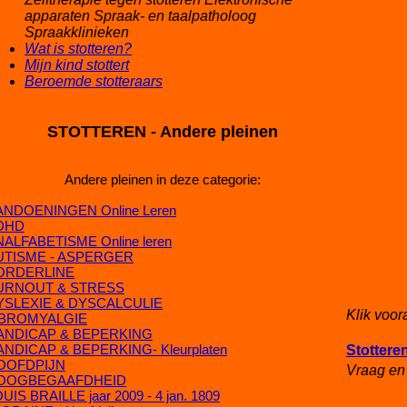
apparaten Spraak- en taalpatholoog
Spraakklinieken
Wat is stotteren?
Mijn kind stottert
Beroemde stotteraars
STOTTEREN - Andere pleinen
Andere pleinen in deze categorie:
ANDOENINGEN Online Leren
DHD
ALFABETISME Online leren
UTISME - ASPERGER
ORDERLINE
URNOUT & STRESS
YSLEXIE & DYSCALCULIE
Klik voor
IBROMYALGIE
ANDICAP & BEPERKING
ANDICAP & BEPERKING- Kleurplaten
Stottere
OOFDPIJN
Vraag en
OOGBEGAAFDHEID
UIS BRAILLE jaar 2009 - 4 jan. 1809