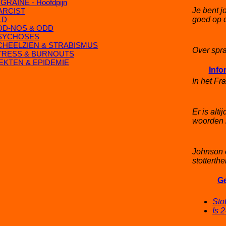
GRAINE - Hoofdpijn
Je bent j
ARCIST
LD
goed op d
DD-NOS & ODD
SYCHOSES
CHEELZIEN & STRABISMUS
Over spr
TRESS & BURNOUTS
IEKTEN & EPIDEMIE
Info
In het Fr
Er is alt
woorden 
Johnson o
stotterth
Ge
Sto
Is 