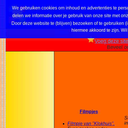
We gebruiken cookies om inhoud en advertenties te perso
delen we informatie over je gebruik van onze site met o
Door deze website te (blijven) bezoeken of te gebruiken (
hiermee akkoord te zijn. Wil
Home
|
Overzicht onderwerpen /
Voeg deze site 
Beveel o
Filmpjes
S
i
Filmpje van "Klokhuis".