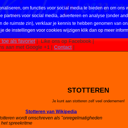
naliseren, om functies voor social media te bieden en om ons 
nze partners voor social media, adverteren en analyse (onder a
in de ruimste zin), verklaar je kennis te hebben genomen van on
 je de instellingen voor cookies wijzigen klik dan op meer inform
 pleinen
|
Privacy en cookiebeleid
|
Website suggestie?
toe als favoriet
|
Like ons op Facebook |
ns aan met Google +1 |
Contact
|
STOTTEREN
Je kunt aan stotteren zelf veel ondernemen!
Stotteren van Wikipedia
totteren wordt omschreven als "onregelmatigheden
n het spreekritme