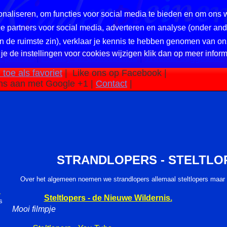
naliseren, om functies voor social media te bieden en om ons 
nze partners voor social media, adverteren en analyse (onder a
in de ruimste zin), verklaar je kennis te hebben genomen van on
 je de instellingen voor cookies wijzigen klik dan op meer inform
 pleinen
|
Privacy en cookiebeleid
|
Website suggestie?
toe als favoriet
|
Like ons op Facebook |
ns aan met Google +1 |
Contact
|
STRANDLOPERS - STELTLO
Over het algemeen noemen we strandlopers allemaal steltlopers maar da
N
Steltlopers - de Nieuwe Wildernis.
s
Mooi filmpje