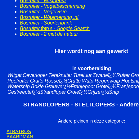
Bosruiter - Wikipedia
Bosruiter - Vogelbescherming
Bosruiter - Vogelvisie
Bosruiter - Waarneming .nl
Bosruiter - Soortenbank
Bosruiter foto's - Google Search
Bosruiter - 2 met de natuur
Hier wordt nog aan gewerkt
In voorbereiding
Witgat Oeverloper Terekruiter Tureluur Zwarteï¿½Ruiter Gro
Poelruiter Grutto Rosseï¿½Grutto Wulp Regenwulp Houtsni
Watersnip Bokje Grauweï¿½Franjepoot Groteï¿½Franjepo
Gestreepteï¿½Strandloper Groteï¿½Grijzeï¿½Snip
STRANDLOPERS - STELTLOPERS - Andere 
Andere pleinen in deze categorie:
ALBATROS
BAARDMAN