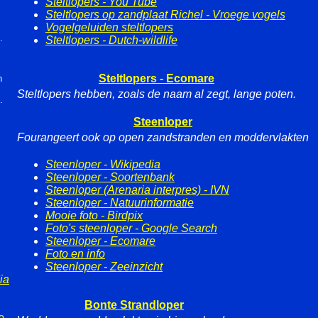
Steltlopers - You Tube
Steltlopers op zandplaat Richel - Vroege vogels
Vogelgeluiden steltlopers
.
Steltlopers - Dutch-wildlife
Steltlopers - Ecomare
n
Steltlopers hebben, zoals de naam al zegt, lange poten.
.
Steenloper
Fourangeert ook op open zandstranden en moddervlakten
Steenloper - Wikipedia
Steenloper - Soortenbank
Steenloper (Arenaria interpres) - IVN
Steenloper - Natuurinformatie
Mooie foto - Birdpix
Foto's steenloper - Google Search
Steenloper - Ecomare
Foto en info
Steenloper - Zeeinzicht
ia
Bonte Strandloper
e