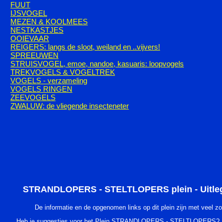
FUUT
IJSVOGEL
MEZEN & KOOLMEES
NESTKASTJES
OOIEVAAR
REIGERS: langs de sloot, weiland en ..vijvers!
SPREEUWEN
STRUISVOGEL, emoe, nandoe, kasuaris: loopvogels
TREKVOGELS & VOGELTREK
VOGELS - verzameling
VOGELS RINGEN
ZEEVOGELS
ZWALUW: de vliegende insecteneter
STRANDLOPERS - STELTLOPERS plein - Uitleg 
De informatie en de opgenomen links op dit plein zijn met veel z
Heb je suggesties voor het Plein STRANDLOPERS - STELTLOPERS?