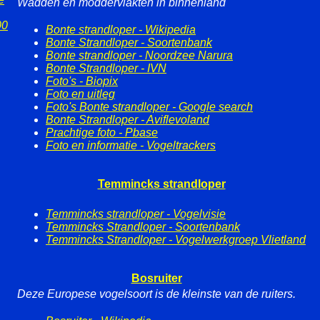
Wadden en moddervlakten in binnenland
00
Bonte strandloper - Wikipedia
Bonte Strandloper - Soortenbank
Bonte strandloper - Noordzee Narura
Bonte Strandloper - IVN
Foto's - Biopix
Foto en uitleg
Foto's Bonte strandloper - Google search
Bonte Strandloper - Aviflevoland
Prachtige foto - Pbase
Foto en informatie - Vogeltrackers
Temmincks strandloper
Temmincks strandloper - Vogelvisie
Temmincks Strandloper - Soortenbank
Temmincks Strandloper - Vogelwerkgroep Vlietland
Bosruiter
Deze Europese vogelsoort is de kleinste van de ruiters.