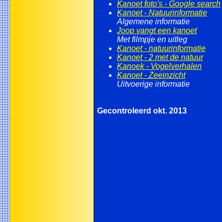
Kanoet foto's - Google search
Kanoet - Natuurinformatie
Algemene informatie
Joop vangt een kanoet
Met filmpje en uitleg
Kanoet - natuurinformatie
Kanoet - 2 met de natuur
Kanoek - Vogelverhalen
Kanoet - Zeeinzicht
Uitvoerige informatie
Gecontroleerd okt. 2013