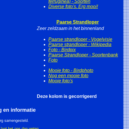
ferruginea) - Soorten
Diverse foto's. Erg mooi!
Paarse Strandloper
Zeer zeldzaam in het binnenland
Paarse strandloper - Vogelvisie
Paarse strandloper - Wikipedia
Foto - Birdpix
Paarse Strandloper - Soortenbank
Foto
Mooie foto - Birdphoto
Nog een mooie foto
Mooie foto's
Deze kolom is gecorrigeerd
en informatie
org samengesteld.
,
laat het ons dan weten.