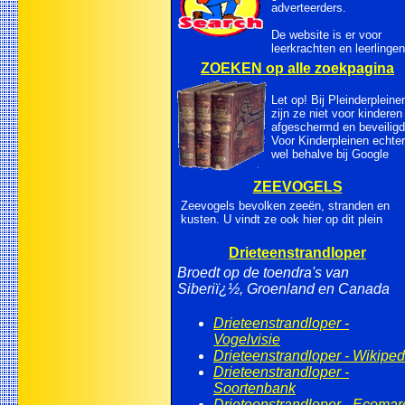
adverteerders.
De website is er voor
leerkrachten en leerlingen
ZOEKEN op alle zoekpagina
Let op! Bij Pleinderpleine
zijn ze niet voor kinderen
afgeschermd en beveiligd
Voor Kinderpleinen echter
wel behalve bij Google
ZEEVOGELS
Zeevogels bevolken zeeën, stranden en
kusten. U vindt ze ook hier op dit plein
Drieteenstrandloper
Broedt op de toendra's van
Siberiï¿½, Groenland en Canada
Drieteenstrandloper -
Vogelvisie
Drieteenstrandloper - Wikiped
Drieteenstrandloper -
Soortenbank
Drieteenstrandloper - Ecomar