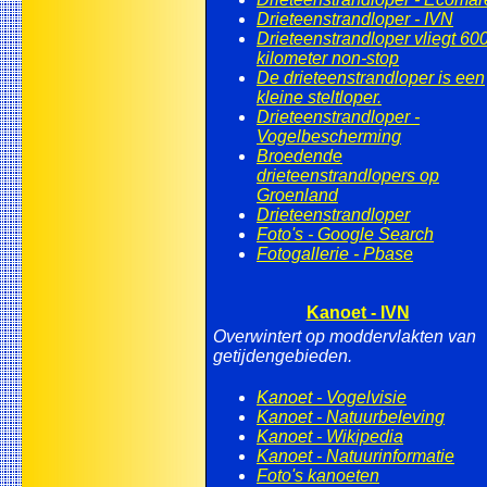
Drieteenstrandloper - IVN
Drieteenstrandloper vliegt 60
kilometer non-stop
De drieteenstrandloper is een
kleine steltloper.
Drieteenstrandloper -
Vogelbescherming
Broedende
drieteenstrandlopers op
Groenland
Drieteenstrandloper
Foto's - Google Search
Fotogallerie - Pbase
Kanoet - IVN
Overwintert op moddervlakten van
getijdengebieden.
Kanoet - Vogelvisie
Kanoet - Natuurbeleving
Kanoet - Wikipedia
Kanoet - Natuurinformatie
Foto's kanoeten