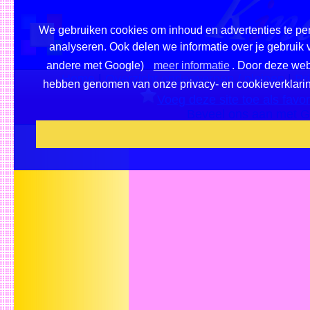
We gebruiken cookies om inhoud en advertenties te per
analyseren. Ook delen we informatie over je gebruik 
andere met Google)
meer informatie
. Door deze webs
Home
|
Overzicht onderwerpen / pleinen
|
Pr
hebben genomen van onze privacy- en cookieverklaring 
Voeg deze site toe als favor
Beveel ons aan met G